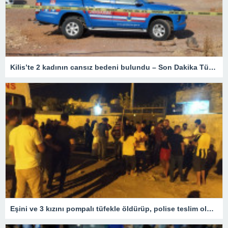
Kilis’te 2 kadının cansız bedeni bulundu – Son Dakika Türkiye Haberleri
Eşini ve 3 kızını pompalı tüfekle öldürüp, polise teslim oldu – Son Dakika Türkiye Haberleri