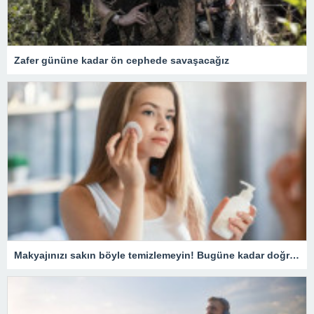
Zafer gününe kadar ön cephede savaşacağız
Makyajınızı sakın böyle temizlemeyin! Bugüne kadar doğru bilinen yanlış temizleme yöntemi pahalıya mal oluyor