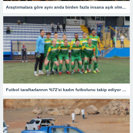
Araştırmalara göre aynı anda birden fazla insana aşık olmak mümkün
Futbol taraftarlarının %72’si kadın futbolunu takip ediyor – Son Dakika Spor Haberleri