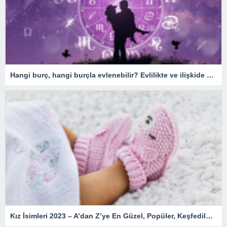
Hangi burç, hangi burçla evlenebilir? Evlilikte ve ilişkide burç uyumu
Kız İsimleri 2023 – A’dan Z’ye En Güzel, Popüler, Keşfedilmemiş, Nadir, Yeni, Değişik, Kozmik, Enteresan, Kız Çocuk İsimleri ve Anlamları