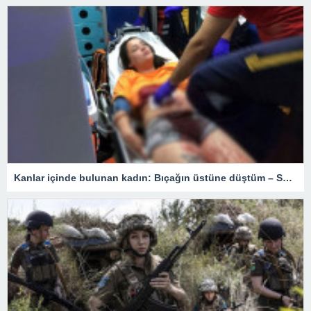
Kanlar içinde bulunan kadın: Bıçağın üstüne düştüm – Son Dakika Türkiye Haberleri