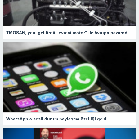
TMOSAN, yeni gelitirdii ”evreci motor” ile Avrupa pazarnda hzla bymeyi hedefliyor
WhatsApp’a sesli durum paylaşma özelliği geldi