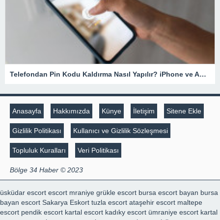
Telefondan Pin Kodu Kaldırma Nasıl Yapılır? iPhone ve Android Cihazlarda Pin Kodu Kaldırma – Teknoloji Haberleri
Anasayfa
Hakkımızda
Künye
İletişim
Sitene Ekle
Gizlilik Politikası
Kullanıcı ve Gizlilik Sözleşmesi
Topluluk Kuralları
Veri Politikası
Bölge 34 Haber © 2023
üsküdar escort
escort mraniye
grükle escort
bursa escort bayan
bursa
bayan escort
Sakarya Eskort
tuzla escort
ataşehir escort
maltepe
escort
pendik escort
kartal escort
kadıky escort
ümraniye escort
kartal