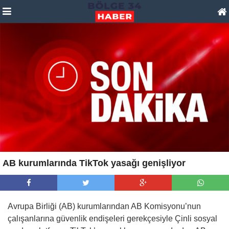
AB kurumlarında TikTok yasağı genişliyor
Avrupa Birliği (AB) kurumlarından AB Komisyonu’nun
çalışanlarına güvenlik endişeleri gerekçesiyle Çinli sosyal