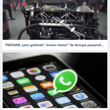
TMOSAN, yeni gelitirdii ”evreci motor” ile Avrupa pazarnda hzla bymeyi hedefliyor