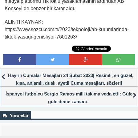
medya platformu TikTok’u yasaklamasının ardından AB
Konseyi de benzer bir karar aldı.
ALINTI KAYNAK:
https://www.sozcu.com.tr/2023/teknoloji/ab-kurumlarinda-
tiktok-yasagi-genisliyor-7601263/
Hayırlı Cumalar Mesajları 24 Şubat 2023| Resimli, en güzel,
kısa, anlamlı, dualı, ayetli Cuma mesajları, sözleri!
İspanyol futbolcu Sergio Ramos milli takıma veda etti: Güle
güle deme zamanı
Yorumlar