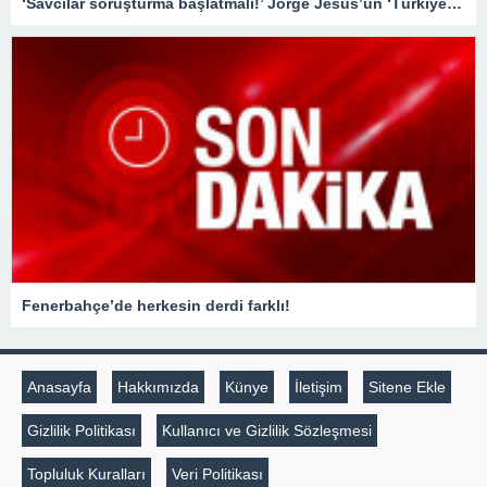
‘Savcılar soruşturma başlatmalı!’ Jorge Jesus’un ‘Türkiye’de maçlar sahada değil, masabaşında kazanılıyor’ sözleri tartışılmaya devam ediyor…
Fenerbahçe’de herkesin derdi farklı!
Anasayfa
Hakkımızda
Künye
İletişim
Sitene Ekle
Gizlilik Politikası
Kullanıcı ve Gizlilik Sözleşmesi
Topluluk Kuralları
Veri Politikası