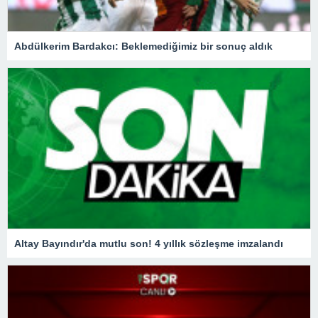
Abdülkerim Bardakcı: Beklemediğimiz bir sonuç aldık
Altay Bayındır'da mutlu son! 4 yıllık sözleşme imzalandı