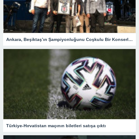
Ankara, Beşiktaş’ın Şampiyonluğunu Coşkulu Bir Konserle Kutladı – Spor
Türkiye-Hırvatistan maçının biletleri satışa çıktı