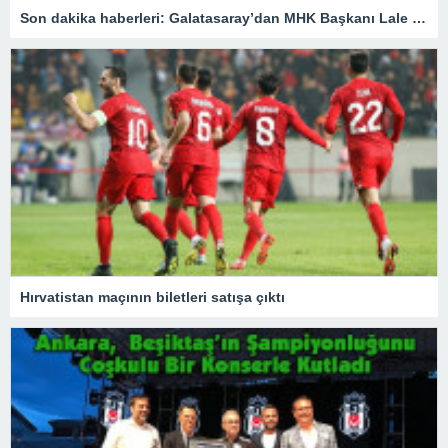
Son dakika haberleri: Galatasaray’dan MHK Başkanı Lale Orta hakkında flaş açıklama
Hırvatistan maçının biletleri satışa çıktı