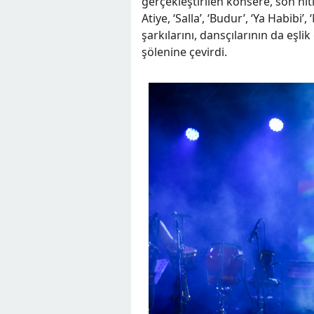
gerçekleştirilen konsere, son hiti
Atiye, ‘Salla’, ‘Budur’, ‘Ya Habibi’
şarkılarını, dansçılarının da eşl
şölenine çevirdi.