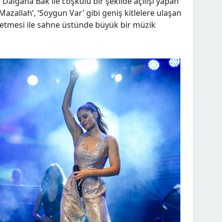
 Dalgana Bak ile coşkulu bir şekilde açılışı yapan
, ‘Mazallah’, ‘Soygun Var’ gibi geniş kitlelere ulaşan
ik etmesi ile sahne üstünde büyük bir müzik