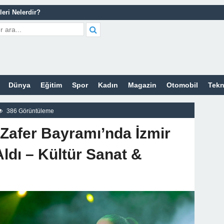
leri Nelerdir?
tleri Nelerdir?
etleri Nelerdir?
tleri Nelerdir?
cort Sitesi
Dünya
Eğitim
Spor
Kadın
Magazin
Otomobil
Tekn
z
386 Görüntüleme
 Zafer Bayramı’nda İzmir
Aldı – Kültür Sanat &