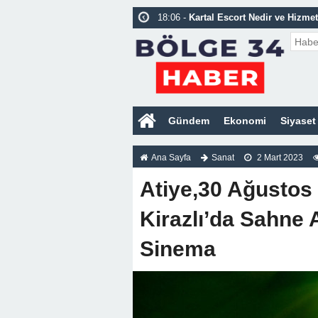
18:06 -
Kartal Escort Nedir ve Hizmet
18:06 -
Maltepe Escort Nedir ve Hizme
18:05 -
Ataşehir Escort Nedir ve Hizm
18:05 -
Pendik Escort Nedir ve Hizme
17:00 -
Güvenilir ve Elit Ümraniye Es
Gündem
Ekonomi
Siyaset
00:08 -
Kartal Escort Bayan Vip Deni
Ana Sayfa
Sanat
2 Mart 2023
Atiye,30 Ağustos
Kirazlı’da Sahne 
Sinema