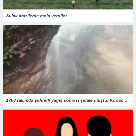
Sulak arazilerde mola verdiler
1700 rakımda şiddetli yağış sonrası şelale oluştu! Kopan kaya parçaları yola savruldu