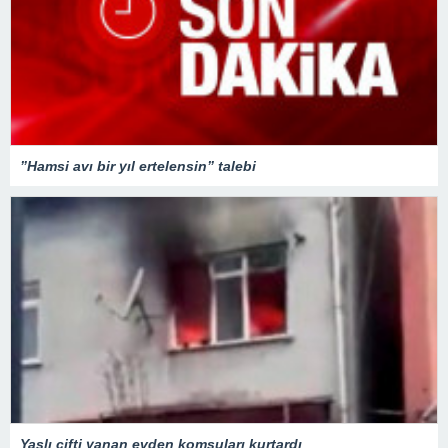
”Hamsi avı bir yıl ertelensin” talebi
Yaşlı çifti yanan evden komşuları kurtardı