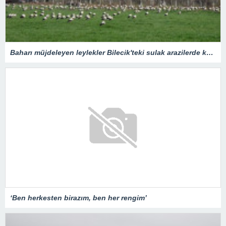
Baharı müjdeleyen leylekler Bilecik'teki sulak arazilerde konakladı
‘Ben herkesten birazım, ben her rengim’