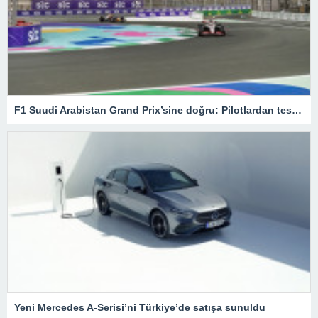
F1 Suudi Arabistan Grand Prix’sine doğru: Pilotlardan test sürüşleri – Son Dakika Spor Haberleri
Yeni Mercedes A-Serisi’ni Türkiye’de satışa sunuldu