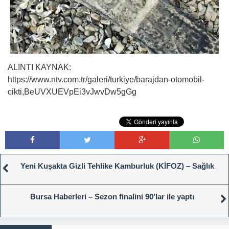
ALINTI KAYNAK:
https://www.ntv.com.tr/galeri/turkiye/barajdan-otomobil-
cikti,BeUVXUEVpEi3vJwvDw5gGg
Yeni Kuşakta Gizli Tehlike Kamburluk (KİFOZ) – Sağlık
Bursa Haberleri – Sezon finalini 90’lar ile yaptı