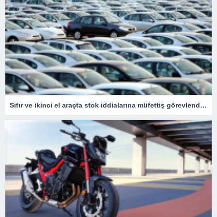
Sıfır ve ikinci el araçta stok iddialarına müfettiş görevlendirildi