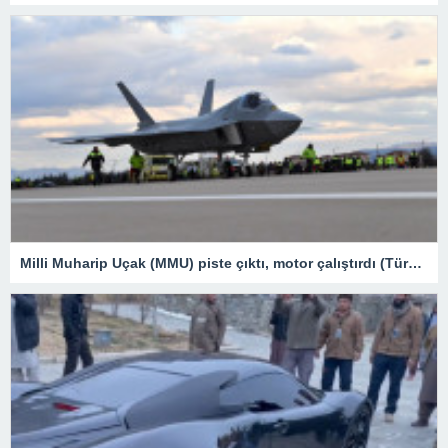
Milli Muharip Uçak (MMU) piste çıktı, motor çalıştırdı (Türkiye’nin yeni nesil yerli silahları) – Son Dakika Teknoloji Haberleri