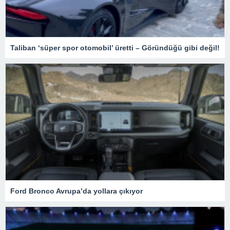
Taliban ‘süper spor otomobil’ üretti – Göründüğü gibi değil!
Ford Bronco Avrupa’da yollara çıkıyor