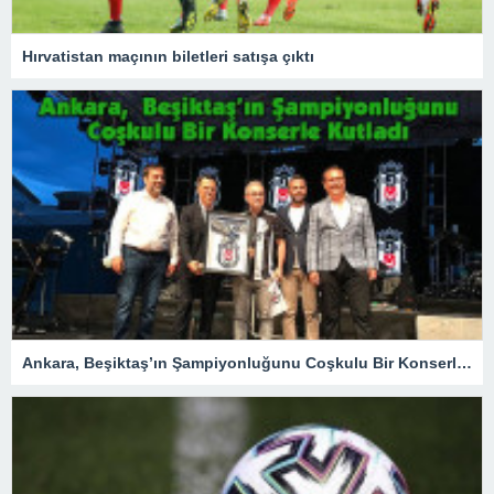
Hırvatistan maçının biletleri satışa çıktı
Ankara, Beşiktaş’ın Şampiyonluğunu Coşkulu Bir Konserle Kutladı – Spor