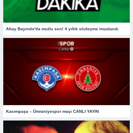
Altay Bayındır'da mutlu son! 4 yıllık sözleşme imzalandı
Kasımpaşa – Ümraniyespor maçı CANLI YAYIN