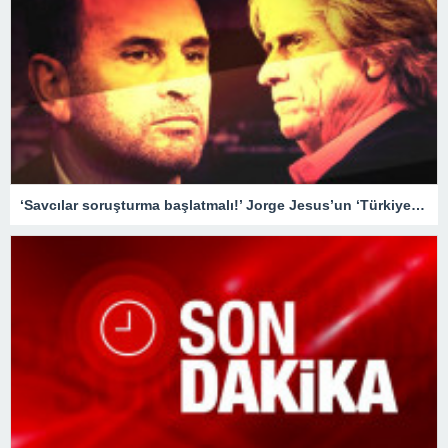
‘Savcılar soruşturma başlatmalı!’ Jorge Jesus’un ‘Türkiye’de maçlar sahada değil, masabaşında kazanılıyor’ sözleri tartışılmaya devam ediyor…