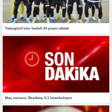
Talasgücü’nün hedefi 24 puanı almak
Maç sonucu: Beşiktaş 3-1 İstanbulspor