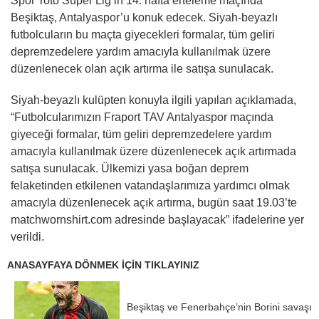
Spor Toto Süper Lig’in 14. hafta erteleme maçında
Beşiktaş, Antalyaspor’u konuk edecek. Siyah-beyazlı
futbolcuların bu maçta giyecekleri formalar, tüm geliri
depremzedelere yardım amacıyla kullanılmak üzere
düzenlenecek olan açık artırma ile satışa sunulacak.
Siyah-beyazlı kulüpten konuyla ilgili yapılan açıklamada,
“Futbolcularımızın Fraport TAV Antalyaspor maçında
giyeceği formalar, tüm geliri depremzedelere yardım
amacıyla kullanılmak üzere düzenlenecek açık artırmada
satışa sunulacak. Ülkemizi yasa boğan deprem
felaketinden etkilenen vatandaşlarımıza yardımcı olmak
amacıyla düzenlenecek açık artırma, bugün saat 19.03’te
matchwornshirt.com adresinde başlayacak” ifadelerine yer
verildi.
ANASAYFAYA DÖNMEK İÇİN TIKLAYINIZ
Beşiktaş ve Fenerbahçe’nin Borini savaşı