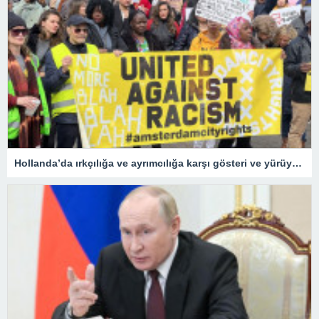
Hollanda’da ırkçılığa ve ayrımcılığa karşı gösteri ve yürüyüş düzenlendi