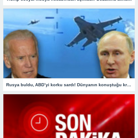
Rusya buldu, ABD’yi korku sardı! Dünyanın konuştuğu krizde kilit ülke Türkiye oldu