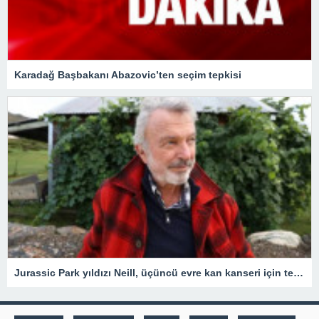
Karadağ Başbakanı Abazovic’ten seçim tepkisi
Jurassic Park yıldızı Neill, üçüncü evre kan kanseri için tedavi gördüğünü açıkladı