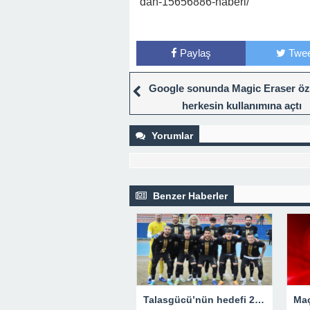
dan-15656886-haberi/
Paylaş
Twee
Google sonunda Magic Eraser öze
herkesin kullanımına açtı
Yorumlar
Benzer Haberler
Talasgücü’nün hedefi 24 puanı almak