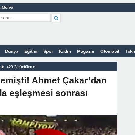
n Merve
de
atma
leri Nelerdir?
Dünya
Eğitim
Spor
Kadın
Magazin
Otomobil
Tekn
tleri Nelerdir?
etleri Nelerdir?
420 Görüntüleme
tleri Nelerdir?
demişti! Ahmet Çakar’dan
cort Sitesi
z
la eşleşmesi sonrası