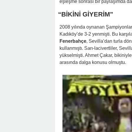
eşleşme sonrası bir paylaşımda d
“BİKİNİ GİYERİM”
2008 yılında oynanan Şampiyonlar 
Kadıköy’de 3-2 yenmişti. Bu karşı
Fenerbahçe
, Sevilla’dan turla dön
kullanmıştı. Sarı-lacivertliler, Sevi
yükselmişti. Ahmet Çakar, bikiniyl
arasında dalga konusu olmuştu.