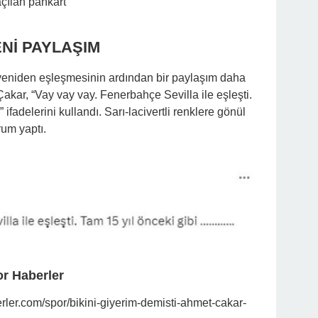
çılan pankart
Nİ PAYLAŞIM
 yeniden eşleşmesinin ardından bir paylaşım daha
kar, “Vay vay vay. Fenerbahçe Sevilla ile eşleşti.
fadelerini kullandı. Sarı-lacivertli renklere gönül
um yaptı.
r Haberler
er.com/spor/bikini-giyerim-demisti-ahmet-cakar-