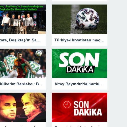
Ankara, Beşiktaş’ın Şampiyonluğunu Coşkulu Bir Konserle Kutladı – Spor
Türkiye-Hırvatistan maçının biletleri satışa çıktı
Abdülkerim Bardakcı: Beklemediğimiz bir sonuç aldık
Altay Bayındır'da mutlu son! 4 yıllık sözleşme imzalandı