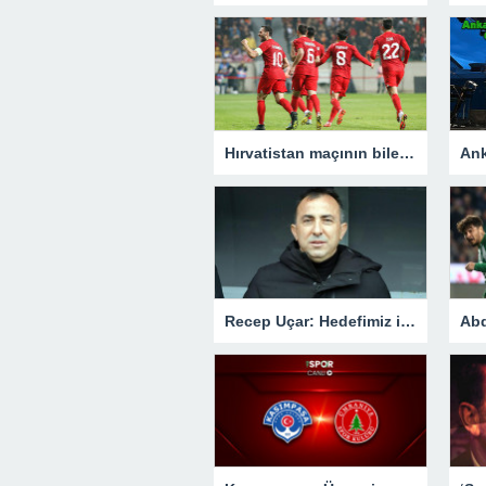
Hırvatistan maçının biletleri satışa çıktı
Recep Uçar: Hedefimiz ilk kez yer aldığımız ligde kalıcı olmak