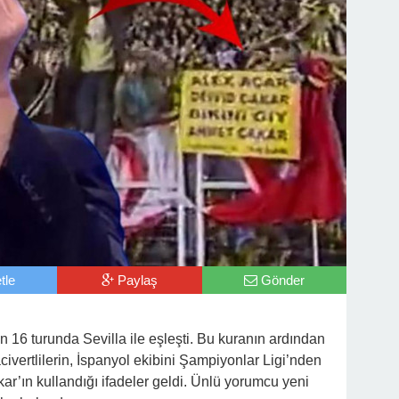
tle
Paylaş
Gönder
 16 turunda Sevilla ile eşleşti. Bu kuranın ardından
civertlilerin, İspanyol ekibini Şampiyonlar Ligi’nden
’ın kullandığı ifadeler geldi. Ünlü yorumcu yeni