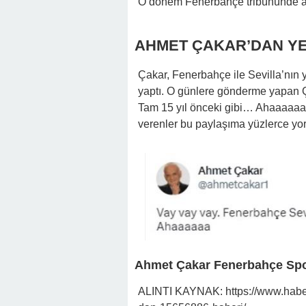
O dönem Fenerbahçe tribününde a
AHMET ÇAKAR’DAN YE
Çakar, Fenerbahçe ile Sevilla’nın
yaptı. O günlere gönderme yapan Ça
Tam 15 yıl önceki gibi… Ahaaaaaa” i
verenler bu paylaşıma yüzlerce yor
Ahmet Çakar Fenerbahçe Spo
ALINTI KAYNAK: https://www.haberl