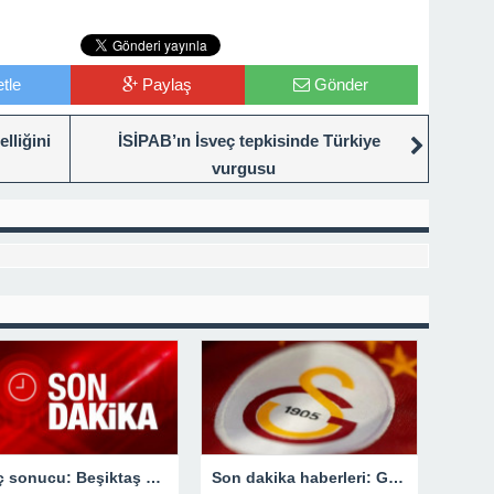
tle
Paylaş
Gönder
lliğini
İSİPAB’ın İsveç tepkisinde Türkiye
vurgusu
Maç sonucu: Beşiktaş 3-1 İstanbulspor
Son dakika haberleri: Galatasaray’dan MHK Başkanı Lale Orta hakkında flaş açıklama