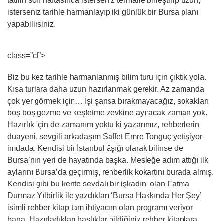
tatilin son haftasında isterseniz termalle birleştirip uzun,
isterseniz tarihle harmanlayıp iki günlük bir Bursa planı
yapabilirsiniz.
class=”cf”>
Biz bu kez tarihle harmanlanmış bilim turu için çıktık yola.
Kısa turlara daha uzun hazırlanmak gerekir. Az zamanda
çok yer görmek için… İşi şansa bırakmayacağız, sokakları
boş boş gezme ve keşfetme zevkine ayıracak zaman yok.
Hazırlık için de zamanım yoktu ki yazarımız, rehberlerin
duayeni, sevgili arkadaşım Saffet Emre Tonguç yetişiyor
imdada. Kendisi bir İstanbul âşığı olarak bilinse de
Bursa’nın yeri de hayatında başka. Mesleğe adım attığı ilk
aylarını Bursa’da geçirmiş, rehberlik kokartını burada almış.
Kendisi gibi bu kente sevdalı bir işkadını olan Fatma
Durmaz Yılbirlik ile yazdıkları ‘Bursa Hakkında Her Şey’
isimli rehber kitap tam ihtiyacım olan programı veriyor
bana. Hazırladıkları başlıklar bildiğiniz rehber kitaplara