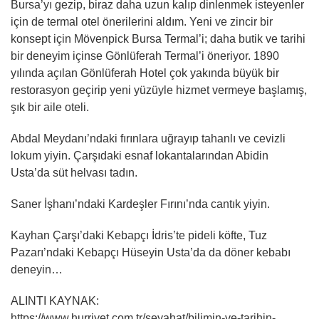
Bursa’yı gezip, biraz daha uzun kalıp dinlenmek isteyenler
için de termal otel önerilerini aldım. Yeni ve zincir bir
konsept için Mövenpick Bursa Termal’i; daha butik ve tarihi
bir deneyim içinse Gönlüferah Termal’i öneriyor. 1890
yılında açılan Gönlüferah Hotel çok yakında büyük bir
restorasyon geçirip yeni yüzüyle hizmet vermeye başlamış,
şık bir aile oteli.
Abdal Meydanı’ndaki fırınlara uğrayıp tahanlı ve cevizli
lokum yiyin. Çarşıdaki esnaf lokantalarından Abidin
Usta’da süt helvası tadın.
Saner İşhanı’ndaki Kardeşler Fırını’nda cantık yiyin.
Kayhan Çarşı’daki Kebapçı İdris’te pideli köfte, Tuz
Pazarı’ndaki Kebapçı Hüseyin Usta’da da döner kebabı
deneyin…
ALINTI KAYNAK:
https://www.hurriyet.com.tr/seyahat/bilimin-ve-tarihin-