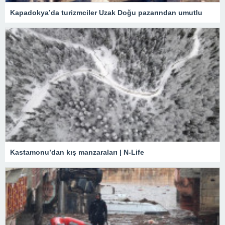
Kapadokya’da turizmciler Uzak Doğu pazarından umutlu
Kastamonu’dan kış manzaraları | N-Life