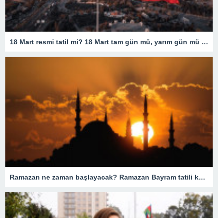
18 Mart resmi tatil mi? 18 Mart tam gün mü, yarım gün mü olacak? 18 Mart resmi tatil olarak mı geçiyor?
Ramazan ne zaman başlayacak? Ramazan Bayram tatili kaç gün? Orucun insanlar için önemi nedir?