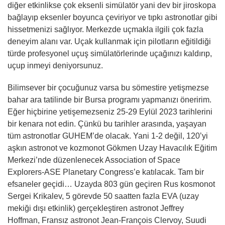
diğer etkinlikse çok eksenli simülatör yani dev bir jiroskopa
bağlayıp eksenler boyunca çeviriyor ve tıpkı astronotlar gibi
hissetmenizi sağlıyor. Merkezde uçmakla ilgili çok fazla
deneyim alanı var. Uçak kullanmak için pilotların eğitildiği
türde profesyonel uçuş simülatörlerinde uçağınızı kaldırıp,
uçup inmeyi deniyorsunuz.
Bilimsever bir çocuğunuz varsa bu sömestire yetişmezse
bahar ara tatilinde bir Bursa programı yapmanızı öneririm.
Eğer hiçbirine yetişemezseniz 25-29 Eylül 2023 tarihlerini
bir kenara not edin. Çünkü bu tarihler arasında, yaşayan
tüm astronotlar GUHEM’de olacak. Yani 1-2 değil, 120’yi
aşkın astronot ve kozmonot Gökmen Uzay Havacılık Eğitim
Merkezi’nde düzenlenecek Association of Space
Explorers-ASE Planetary Congress’e katılacak. Tam bir
efsaneler geçidi… Uzayda 803 gün geçiren Rus kosmonot
Sergei Krikalev, 5 görevde 50 saatten fazla EVA (uzay
mekiği dışı etkinlik) gerçekleştiren astronot Jeffrey
Hoffman, Fransız astronot Jean-François Clervoy, Suudi