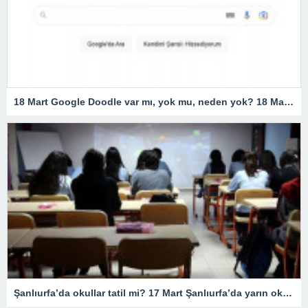
18 Mart Google Doodle var mı, yok mu, neden yok? 18 Mart Çanakkale Zaferi Doodle’ı neden yok, resmi açıklama geldi mi? Google 18 Mart Doodle yaptı mı?
Şanlıurfa’da okullar tatil mi? 17 Mart Şanlıurfa’da yarın okullar tatil mi olacak? 17 Mart Cuma günü okullar hangi illerde tatil?