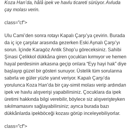
Koza Han’da, hâlâ ipek ve havlu ticareti sürüyor. Avluda
çay molası verin.
class=”cf”>
Ulu Cami’den sonra rotayı Kapalı Çarşı’ya çevirin. Burada
da iç içe çarşılar arasında gezerken Eski Aynalı Çarşı’yı
sorun. İçinde Karagöz Antik Shop’u göreceksiniz. Sahibi
Şinasi Çelikkol dükkâna giren çocukları kırmıyor ve hemen
hayal perdesinin arkasına geçip onlara “Eyy hayi hak” diye
başlayıp güzel bir gösteri sunuyor. Üstelik tüm sorularına
sabırla ve güler yüzle yanıt veriyor. Kapalı Çarşı’da
yorulunca Koza Han’da bir çay-simit molası verip ardından
ipek ve havlu alışverişi yapabilirsiniz. Çocuklara da ipek
üretimi hakkında bilgi verebilir, böylece siz alışverişteyken
sıkılmamasını sağlayabilirsiniz; ayrıca burada bazı
dükkânlarda ipekböceği kozası görüp inceleyebiliyorlar.
class=”cf”>