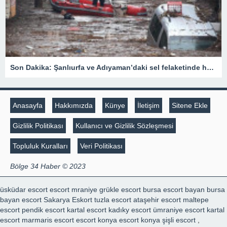
Son Dakika: Şanlıurfa ve Adıyaman’daki sel felaketinde hayatını kaybedenlerin sayısı 15’e yükseldi
Anasayfa
Hakkımızda
Künye
İletişim
Sitene Ekle
Gizlilik Politikası
Kullanıcı ve Gizlilik Sözleşmesi
Topluluk Kuralları
Veri Politikası
Bölge 34 Haber © 2023
üsküdar escort
escort mraniye
grükle escort
bursa escort bayan
bursa
bayan escort
Sakarya Eskort
tuzla escort
ataşehir escort
maltepe
escort
pendik escort
kartal escort
kadıky escort
ümraniye escort
kartal
escort
marmaris escort
escort konya
escort konya
şişli escort
,