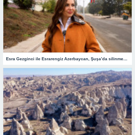
Esra Gezginci ile Esrarengiz Azerbaycan, Şuşa’da silinmek istenen tarihin izlerini sürüyor