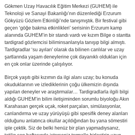
Gökmen Uzay Havacılık Eğitim Merkezi (GUHEM) ile
Teknoloji ve Sanayi Bakanlığı’nın düzenlediği Erzurum
Gökyüzü Gözlem Etkinliği’nde tanışmıştık. Bir festival gibi
geçen ‘göğe bakma etkinlikleri’ serisinin Erzurum kamp
alanında GUHEM’in bir standı vardı ve kızım Bilge o stantta
tardigrad gözlemcisi biliminsanlarıyla tanışıp bilgi almıştı.
Tardigradlar ‘su ayıları’ olarak da bilinen canlılar ve uzay
şartlarında yaşam deneylerine çok dayanıklı oldukları için
en çok onlar üzerinde çalışılıyor.
Birçok yaşıtı gibi kızımın da ilgi alanı uzay; bu konuda
okuduklarının ve izlediklerinin çoğu ülkemizin dışında
yapılan deneyler ve araştırmalar… Tardigradlarla ilgili bilgi
aldığı GUHEM’in bilim iletişiminden sorumlu biyoloğu Akın
Karahasan gerçek uçak, roket parçaları, simülasyonlar,
canlandırma ve uzay yürüyüşü gibi spesifik deney alanları
olduğunu anlatınca okullar açıldığından bu yana sömestiri
iple çektik. Siz de belki henüz bir plan yapmadıysanız,