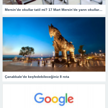
Mersin’de okullar tatil mi? 17 Mart Mersin’de yarın okullar tatil mi olacak? 17 Mart Cuma günü okullar hangi illerde tatil?
Çanakkale’de keşfedebileceğiniz 8 rota