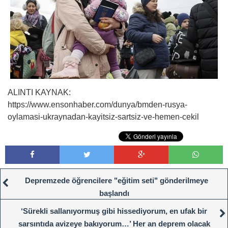
ALINTI KAYNAK:
https://www.ensonhaber.com/dunya/bmden-rusya-
oylamasi-ukraynadan-kayitsiz-sartsiz-ve-hemen-cekil
Depremzede öğrencilere "eğitim seti" gönderilmeye
başlandı
‘Sürekli sallanıyormuş gibi hissediyorum, en ufak bir
sarsıntıda avizeye bakıyorum…’ Her an deprem olacak