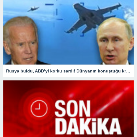
Rusya buldu, ABD’yi korku sardı! Dünyanın konuştuğu krizde kilit ülke Türkiye oldu