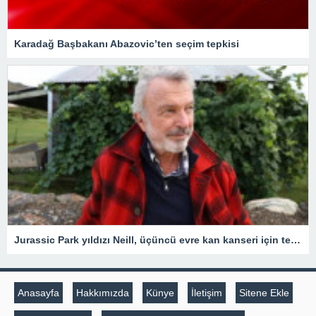
Karadağ Başbakanı Abazovic’ten seçim tepkisi
Jurassic Park yıldızı Neill, üçüncü evre kan kanseri için tedavi gördüğünü açıkladı
Anasayfa
Hakkımızda
Künye
İletişim
Sitene Ekle