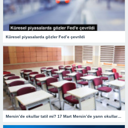
Küresel piyasalarda gözler Fed’e çevrildi
Mersin’de okullar tatil mi? 17 Mart Mersin’de yarın okullar tatil mi olacak? 17 Mart Cuma günü okullar hangi illerde tatil?