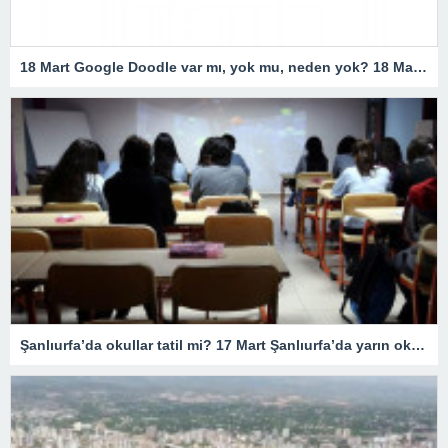
18 Mart Google Doodle var mı, yok mu, neden yok? 18 Mart Çanakkale Zaferi Doodle’ı neden yok, resmi açıklama geldi mi? Google 18 Mart Doodle yaptı mı?
Şanlıurfa’da okullar tatil mi? 17 Mart Şanlıurfa’da yarın okullar tatil mi olacak? 17 Mart Cuma günü okullar hangi illerde tatil?