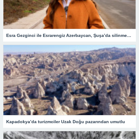
Esra Gezginci ile Esrarengiz Azerbaycan, Şuşa’da silinmek istenen tarihin izlerini sürüyor
Kapadokya’da turizmciler Uzak Doğu pazarından umutlu