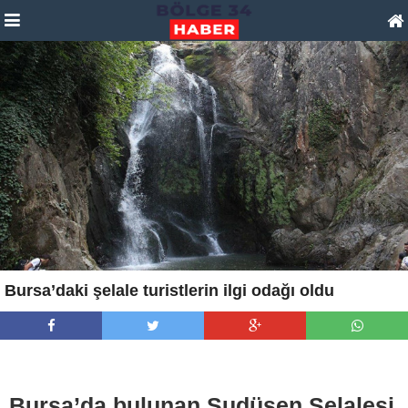
Bursa’daki şelale turistlerin ilgi odağı oldu
Bursa’da bulunan Sudüşen Şelalesi