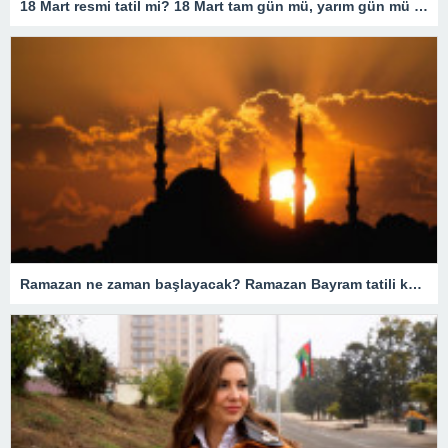
18 Mart resmi tatil mi? 18 Mart tam gün mü, yarım gün mü olacak? 18 Mart resmi tatil olarak mı geçiyor?
Ramazan ne zaman başlayacak? Ramazan Bayram tatili kaç gün? Orucun insanlar için önemi nedir?