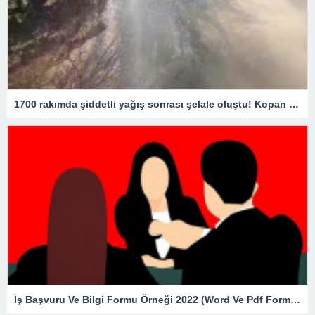
1700 rakımda şiddetli yağış sonrası şelale oluştu! Kopan kaya parçaları yola savruldu
İş Başvuru Ve Bilgi Formu Örneği 2022 (Word Ve Pdf Formatında)