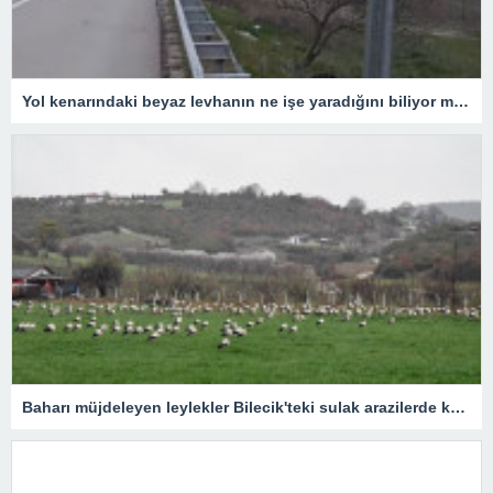
Yol kenarındaki beyaz levhanın ne işe yaradığını biliyor muydunuz?
Baharı müjdeleyen leylekler Bilecik'teki sulak arazilerde konakladı