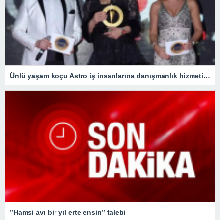
Ünlü yaşam koçu Astro iş insanlarına danışmanlık hizmeti veriyor
”Hamsi avı bir yıl ertelensin” talebi