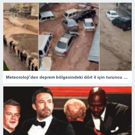
Meteoroloji’den deprem bölgesindeki dört il için turuncu kod alarmı