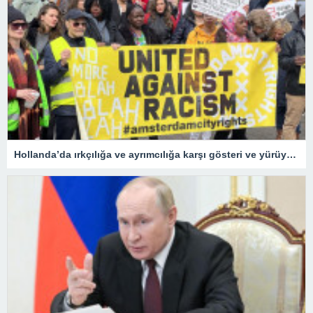
Hollanda’da ırkçılığa ve ayrımcılığa karşı gösteri ve yürüyüş düzenlendi