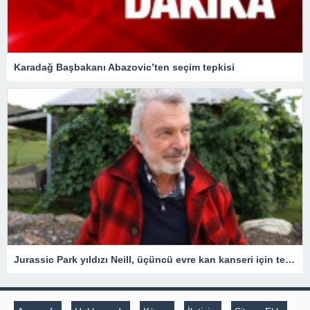
Karadağ Başbakanı Abazovic’ten seçim tepkisi
Jurassic Park yıldızı Neill, üçüncü evre kan kanseri için tedavi gördüğünü açıkladı