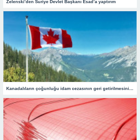
Zelenski’den Suriye Devlet Başkanı Esad’a yaptırım
Kanadalıların çoğunluğu idam cezasının geri getirilmesini onaylıyor