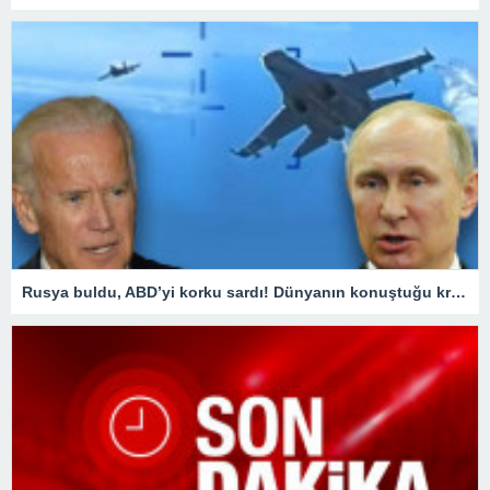
Rusya buldu, ABD’yi korku sardı! Dünyanın konuştuğu krizde kilit ülke Türkiye oldu