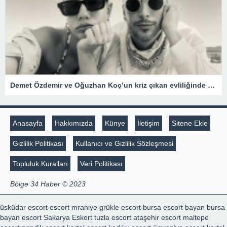
Demet Özdemir ve Oğuzhan Koç’un kriz çıkan evliliğinde şaşırtan gelişme
Anasayfa
Hakkımızda
Künye
İletişim
Sitene Ekle
Gizlilik Politikası
Kullanıcı ve Gizlilik Sözleşmesi
Topluluk Kuralları
Veri Politikası
Bölge 34 Haber © 2023
üsküdar escort
escort mraniye
grükle escort
bursa escort bayan
bursa
bayan escort
Sakarya Eskort
tuzla escort
ataşehir escort
maltepe