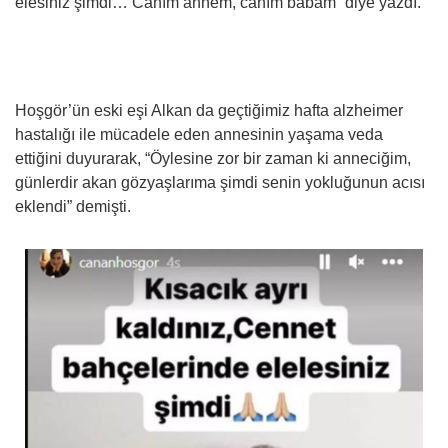
elesiniz şimdi… Canım annem, canım babam” diye yazdı.
Hoşgör’ün eski eşi Alkan da geçtiğimiz hafta alzheimer
hastalığı ile mücadele eden annesinin yaşama veda
ettiğini duyurarak, “Öylesine zor bir zaman ki anneciğim,
günlerdir akan gözyaşlarıma şimdi senin yokluğunun acısı
eklendi” demişti.