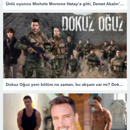
Ünlü oyuncu Michele Morrone Hatay’a gitti, Demet Akalın’dan yorum gecikmedi
Dokuz Oğuz yeni bölüm ne zaman, bu akşam var mı? Dokuz Oğuz hangi gün yayınlanıyor? 18 Mart Fox TV yayın akışı