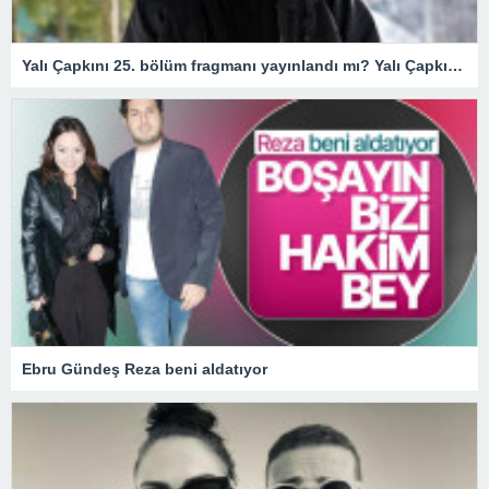
Yalı Çapkını 25. bölüm fragmanı yayınlandı mı? Yalı Çapkını 25. bölüm fragmanı izle! Seyran’a Ferit’in ters köşesi…
Ebru Gündeş Reza beni aldatıyor