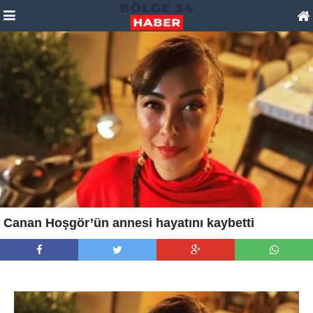
Canan Hoşgör’ün annesi hayatını kaybetti