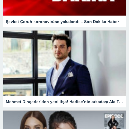
Şevket Çoruh koronavirüse yakalandı – Son Dakika Haber
Mehmet Dinçerler’den yeni ifşa! Hadise’nin arkadaşı Ala Tokel’e yürüdü…