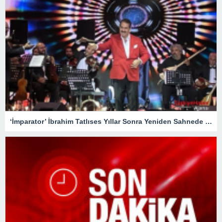
‘İmparator’ İbrahim Tatlıses Yıllar Sonra Yeniden Sahnede – Magazin