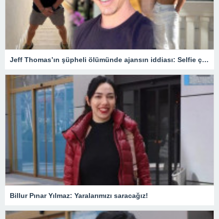
Jeff Thomas’ın şüpheli ölümünde ajansın iddiası: Selfie çekerken balkondan düştü – Son Dakika Magazin Haberleri
Billur Pınar Yılmaz: Yaralarımızı saracağız!