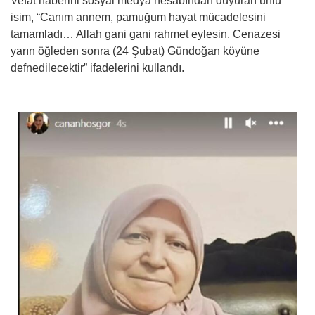
Vefat haberini sosyal medya hesabından duyuran ünlü
isim, “Canım annem, pamuğum hayat mücadelesini
tamamladı… Allah gani gani rahmet eylesin. Cenazesi
yarın öğleden sonra (24 Şubat) Gündoğan köyüne
defnedilecektir” ifadelerini kullandı.