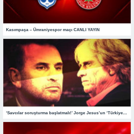
Kasımpaşa – Ümraniyespor maçı CANLI YAYIN
‘Savcılar soruşturma başlatmalı!’ Jorge Jesus’un ‘Türkiye’de maçlar sahada değil, masabaşında kazanılıyor’ sözleri tartışılmaya devam ediyor…