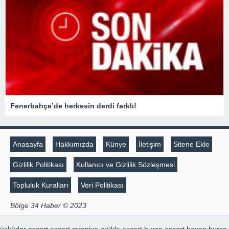
Fenerbahçe’de herkesin derdi farklı!
Anasayfa
Hakkımızda
Künye
İletişim
Sitene Ekle
Gizlilik Politikası
Kullanıcı ve Gizlilik Sözleşmesi
Topluluk Kuralları
Veri Politikası
Bölge 34 Haber © 2023
üsküdar escort
escort mraniye
grükle escort
bursa escort bayan
bursa