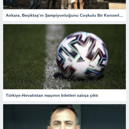
Ankara, Beşiktaş’ın Şampiyonluğunu Coşkulu Bir Konserle Kutladı – Spor
Türkiye-Hırvatistan maçının biletleri satışa çıktı