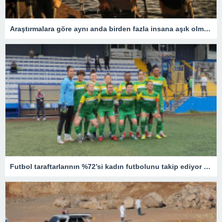
Araştırmalara göre aynı anda birden fazla insana aşık olmak mümkün
Futbol taraftarlarının %72’si kadın futbolunu takip ediyor – Son Dakika Spor Haberleri