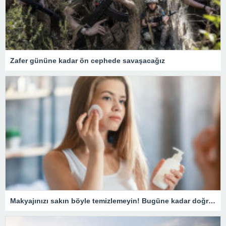
Zafer gününe kadar ön cephede savaşacağız
Makyajınızı sakın böyle temizlemeyin! Bugüne kadar doğru bilinen yanlış temizleme yöntemi pahalıya mal oluyor