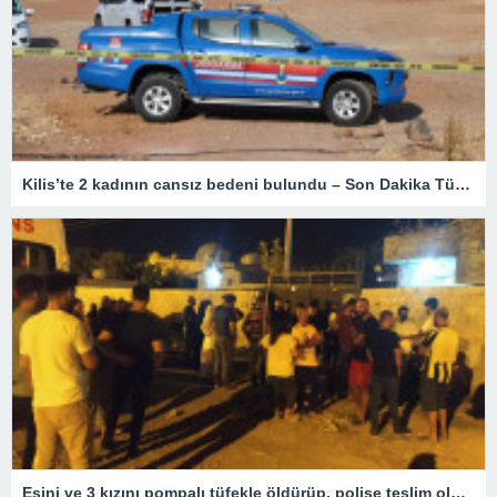
Kilis’te 2 kadının cansız bedeni bulundu – Son Dakika Türkiye Haberleri
Eşini ve 3 kızını pompalı tüfekle öldürüp, polise teslim oldu – Son Dakika Türkiye Haberleri