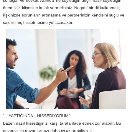
sonuçlar verecektir. Aslında ‘ne söylediğin değil, nasıl söylediğin
önemlidir’ klişesine kulak vermelisiniz. Negatif bir dil kullanmak,
ilişkinizde sorunların artmasına ve partnerinizin kendisini suçlu ve
saldırılmış hissetmesine yol açacaktır.
“…YAPTIĞINDA…HİSSEDİYORUM”
Bazen nasıl hissettiğinizi karşı tarafa ifade etmek zor alabilir. Bu
egzersiz ile duygularınızı daha iyi aktarabilirsiniz.