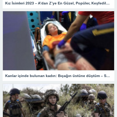
Kız İsimleri 2023 – A’dan Z’ye En Güzel, Popüler, Keşfedilmemiş, Nadir, Yeni, Değişik, Kozmik, Enteresan, Kız Çocuk İsimleri ve Anlamları
Kanlar içinde bulunan kadın: Bıçağın üstüne düştüm – Son Dakika Türkiye Haberleri