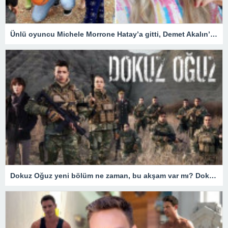
Ünlü oyuncu Michele Morrone Hatay’a gitti, Demet Akalın’dan yorum gecikmedi
Dokuz Oğuz yeni bölüm ne zaman, bu akşam var mı? Dokuz Oğuz hangi gün yayınlanıyor? 18 Mart Fox TV yayın akışı