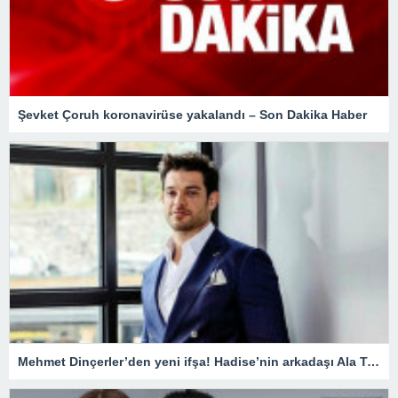
Şevket Çoruh koronavirüse yakalandı – Son Dakika Haber
Mehmet Dinçerler’den yeni ifşa! Hadise’nin arkadaşı Ala Tokel’e yürüdü…