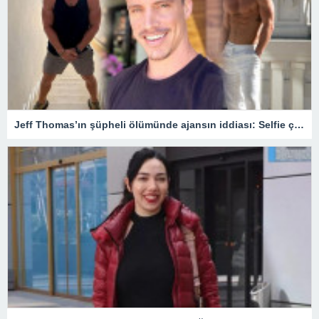
Jeff Thomas’ın şüpheli ölümünde ajansın iddiası: Selfie çekerken balkondan düştü – Son Dakika Magazin Haberleri