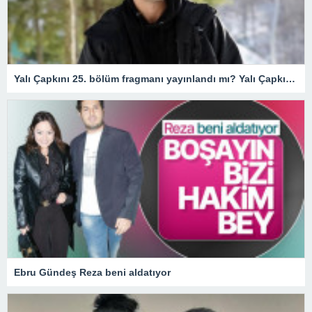
Yalı Çapkını 25. bölüm fragmanı yayınlandı mı? Yalı Çapkını 25. bölüm fragmanı izle! Seyran’a Ferit’in ters köşesi…
Ebru Gündeş Reza beni aldatıyor