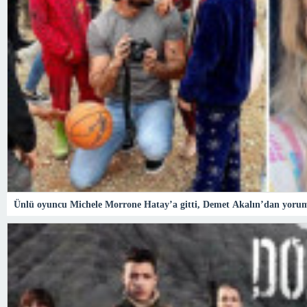
Ünlü oyuncu Michele Morrone Hatay’a gitti, Demet Akalın’dan yoru