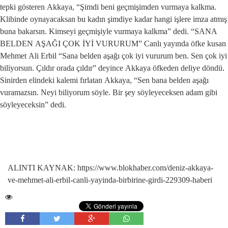
tepki gösteren Akkaya, “Şimdi beni geçmişimden vurmaya kalkma.
Klibinde oynayacaksan bu kadın şimdiye kadar hangi işlere imza atmış
buna bakarsın. Kimseyi geçmişiyle vurmaya kalkma” dedi. “SANA
BELDEN AŞAĞI ÇOK İYİ VURURUM” Canlı yayında öfke kusan
Mehmet Ali Erbil “Sana belden aşağı çok iyi vururum ben. Sen çok iyi
biliyorsun. Çıldır orada çıldır” deyince Akkaya öfkeden deliye döndü.
Sinirden elindeki kalemi fırlatan Akkaya, “Sen bana belden aşağı
vuramazsın. Neyi biliyorum söyle. Bir şey söyleyeceksen adam gibi
söyleyeceksin” dedi.
ALINTI KAYNAK: https://www.blokhaber.com/deniz-akkaya-
ve-mehmet-ali-erbil-canli-yayinda-birbirine-girdi-229309-haberi