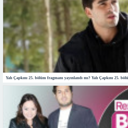
Yalı Çapkını 25. bölüm fragmanı yayınlandı mı? Yalı Çapkını 25. bölü