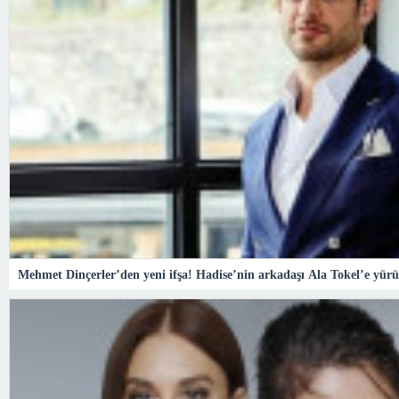
Mehmet Dinçerler’den yeni ifşa! Hadise’nin arkadaşı Ala Tokel’e yü