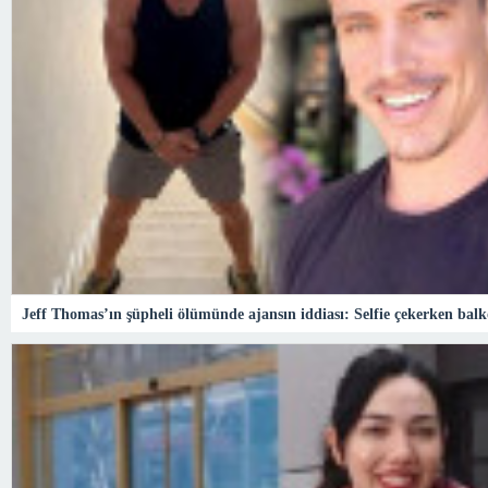
Jeff Thomas’ın şüpheli ölümünde ajansın iddiası: Selfie çekerken ba