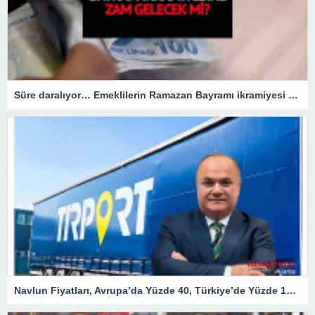
Süre daralıyor… Emeklilerin Ramazan Bayramı ikramiyesi zamlı mı olacak?
Navlun Fiyatları, Avrupa’da Yüzde 40, Türkiye’de Yüzde 107 Arttı – Ekonomi