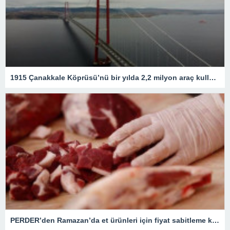
1915 Çanakkale Köprüsü’nü bir yılda 2,2 milyon araç kullandı – Son Dakika Ekonomi Haberleri
PERDER’den Ramazan’da et ürünleri için fiyat sabitleme kararı