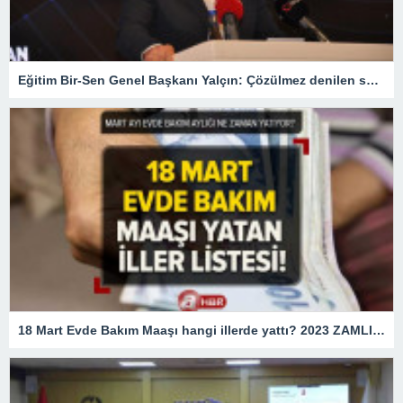
Eğitim Bir-Sen Genel Başkanı Yalçın: Çözülmez denilen sorunları çözdük – Son Haberler
18 Mart Evde Bakım Maaşı hangi illerde yattı? 2023 ZAMLI Evde Bakım Maaşı yatan İLLER LİSTESİ! e-Devlet sorgulama ekranı