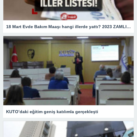
18 Mart Evde Bakım Maaşı hangi illerde yattı? 2023 ZAMLI Evde Bakım Maaşı yatan İLLER LİSTESİ! e-Devlet sorgulama ekranı
KUTO’daki eğitim geniş katılımla gerçekleşti