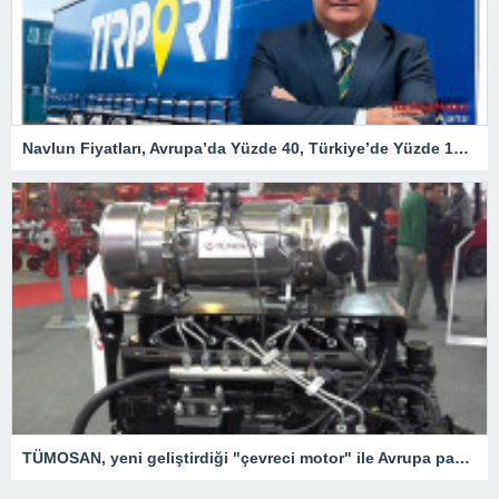
Navlun Fiyatları, Avrupa’da Yüzde 40, Türkiye’de Yüzde 107 Arttı – Ekonomi
TÜMOSAN, yeni geliştirdiği "çevreci motor" ile Avrupa pazarında hızla büyümeyi hedefliyor