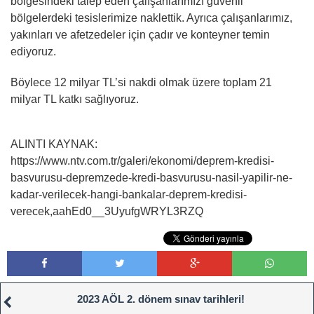
bölgesindeki talep eden çalışanlarımızı güvenli
bölgelerdeki tesislerimize naklettik. Ayrıca çalışanlarımız,
yakınları ve afetzedeler için çadır ve konteyner temin
ediyoruz.
Böylece 12 milyar TL’si nakdi olmak üzere toplam 21
milyar TL katkı sağlıyoruz.
ALINTI KAYNAK:
https://www.ntv.com.tr/galeri/ekonomi/deprem-kredisi-
basvurusu-depremzede-kredi-basvurusu-nasil-yapilir-ne-
kadar-verilecek-hangi-bankalar-deprem-kredisi-
verecek,aahEd0__3UyufgWRYL3RZQ
2023 AÖL 2. dönem sınav tarihleri!