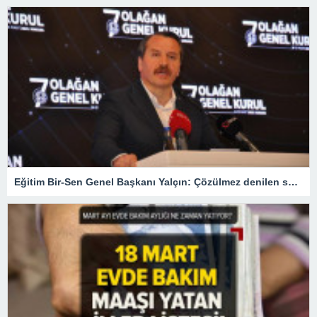
Eğitim Bir-Sen Genel Başkanı Yalçın: Çözülmez denilen sorunları çözdük – Son Haberler