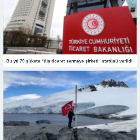
Bu yıl 79 şirkete “dış ticaret sermaye şirketi” statüsü verildi