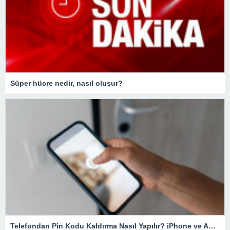
Süper hücre nedir, nasıl oluşur?
Telefondan Pin Kodu Kaldırma Nasıl Yapılır? iPhone ve Android Cihazlarda Pin Kodu Kaldırma – Teknoloji Haberleri