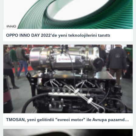
OPPO INNO DAY 2022’de yeni teknolojilerini tanıttı
TMOSAN, yeni gelitirdii ”evreci motor” ile Avrupa pazarnda hzla bymeyi hedefliyor