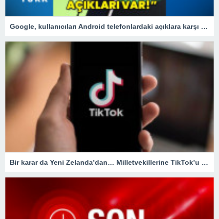
Google, kullanıcıları Android telefonlardaki açıklara karşı uyardı!
Bir karar da Yeni Zelanda’dan… Milletvekillerine TikTok’u yasaklıyorlar!