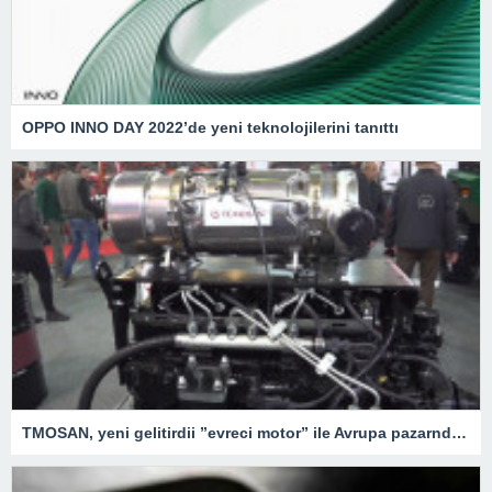
OPPO INNO DAY 2022’de yeni teknolojilerini tanıttı
TMOSAN, yeni gelitirdii ”evreci motor” ile Avrupa pazarnda hzla bymeyi hedefliyor