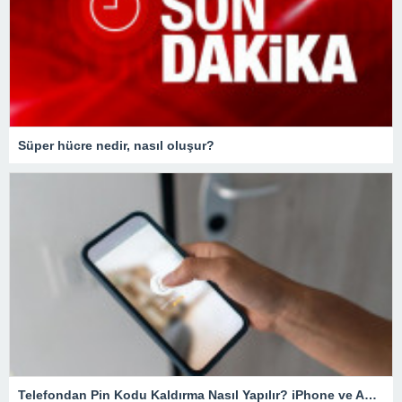
Süper hücre nedir, nasıl oluşur?
Telefondan Pin Kodu Kaldırma Nasıl Yapılır? iPhone ve Android Cihazlarda Pin Kodu Kaldırma – Teknoloji Haberleri