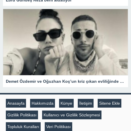
Ebru Gündeş Reza beni aldatıyor
Demet Özdemir ve Oğuzhan Koç’un kriz çıkan evliliğinde şaşırtan gelişme
Anasayfa
Hakkımızda
Künye
İletişim
Sitene Ekle
Gizlilik Politikası
Kullanıcı ve Gizlilik Sözleşmesi
Topluluk Kuralları
Veri Politikası