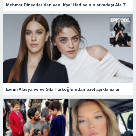
Mehmet Dinçerler’den yeni ifşa! Hadise’nin arkadaşı Ala Tokel’e yürüdü…
Evrim Alasya ve ve Sıla Türkoğlu’ndan özel açıklamalar