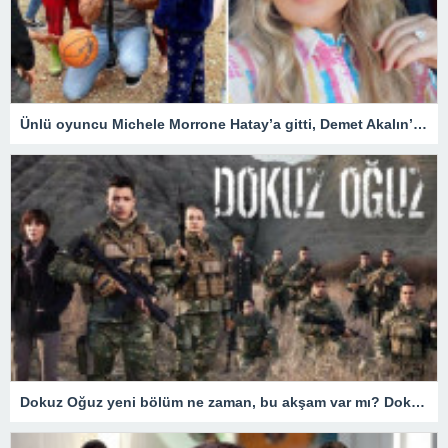
Ünlü oyuncu Michele Morrone Hatay’a gitti, Demet Akalın’dan yorum gecikmedi
Dokuz Oğuz yeni bölüm ne zaman, bu akşam var mı? Dokuz Oğuz hangi gün yayınlanıyor? 18 Mart Fox TV yayın akışı