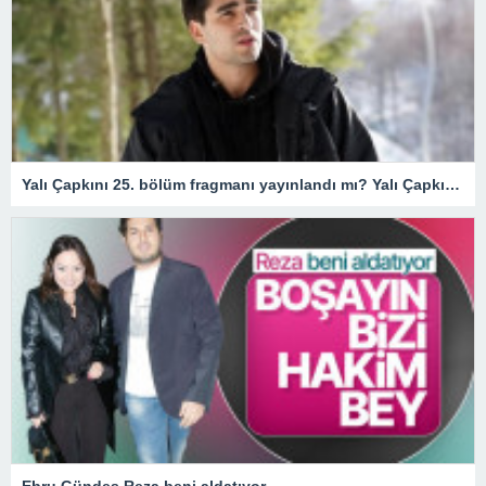
Yalı Çapkını 25. bölüm fragmanı yayınlandı mı? Yalı Çapkını 25. bölüm fragmanı izle! Seyran’a Ferit’in ters köşesi…