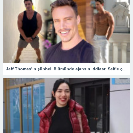
Jeff Thomas’ın şüpheli ölümünde ajansın iddiası: Selfie çekerken balkondan düştü – Son Dakika Magazin Haberleri