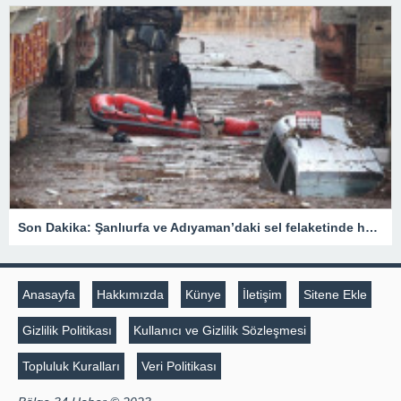
Son Dakika: Şanlıurfa ve Adıyaman’daki sel felaketinde hayatını kaybedenlerin sayısı 15’e yükseldi
Anasayfa
Hakkımızda
Künye
İletişim
Sitene Ekle
Gizlilik Politikası
Kullanıcı ve Gizlilik Sözleşmesi
Topluluk Kuralları
Veri Politikası