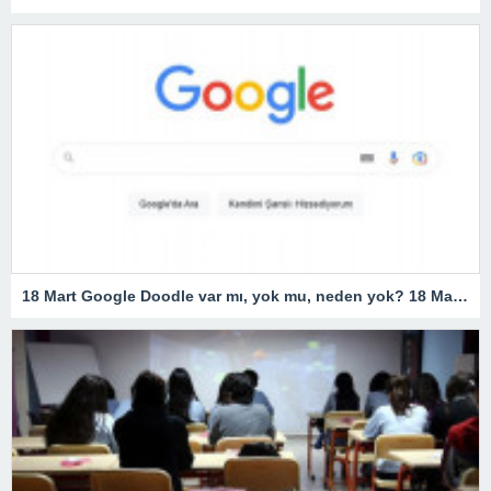
18 Mart Google Doodle var mı, yok mu, neden yok? 18 Mart Çanakkale Zaferi Doodle’ı neden yok, resmi açıklama geldi mi? Google 18 Mart Doodle yaptı mı?