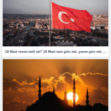
18 Mart resmi tatil mi? 18 Mart tam gün mü, yarım gün mü olacak? 18 Mart resmi tatil olarak mı geçiyor?