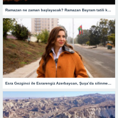
Ramazan ne zaman başlayacak? Ramazan Bayram tatili kaç gün? Orucun insanlar için önemi nedir?
Esra Gezginci ile Esrarengiz Azerbaycan, Şuşa’da silinmek istenen tarihin izlerini sürüyor