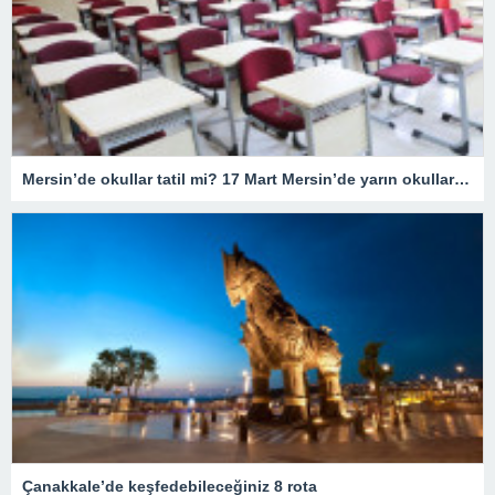
Mersin’de okullar tatil mi? 17 Mart Mersin’de yarın okullar tatil mi olacak? 17 Mart Cuma günü okullar hangi illerde tatil?
Çanakkale’de keşfedebileceğiniz 8 rota