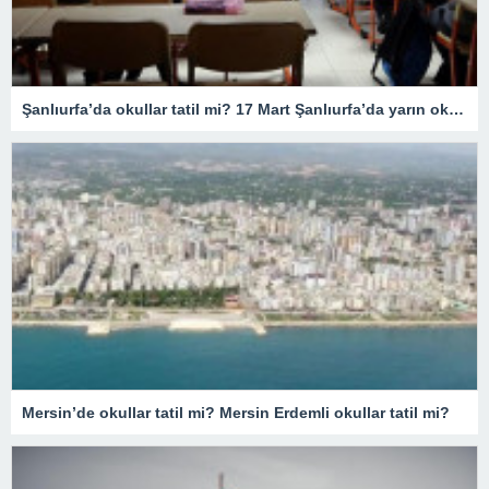
Şanlıurfa’da okullar tatil mi? 17 Mart Şanlıurfa’da yarın okullar tatil mi olacak? 17 Mart Cuma günü okullar hangi illerde tatil?
Mersin’de okullar tatil mi? Mersin Erdemli okullar tatil mi?