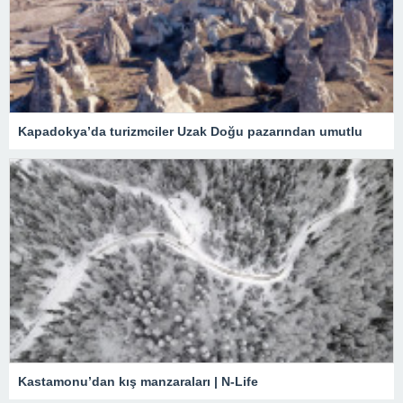
Kapadokya’da turizmciler Uzak Doğu pazarından umutlu
Kastamonu’dan kış manzaraları | N-Life