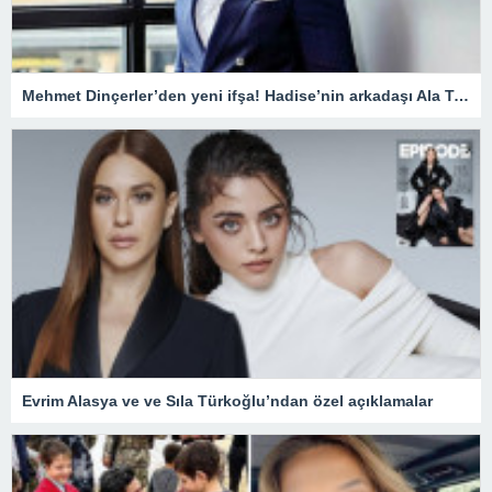
Mehmet Dinçerler’den yeni ifşa! Hadise’nin arkadaşı Ala Tokel’e yürüdü…
Evrim Alasya ve ve Sıla Türkoğlu’ndan özel açıklamalar