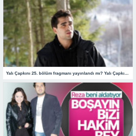
Yalı Çapkını 25. bölüm fragmanı yayınlandı mı? Yalı Çapkını 25. bölüm fragmanı izle! Seyran’a Ferit’in ters köşesi…