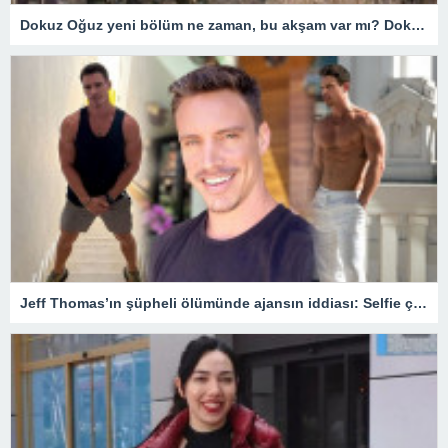
Dokuz Oğuz yeni bölüm ne zaman, bu akşam var mı? Dokuz Oğuz hangi gün yayınlanıyor? 18 Mart Fox TV yayın akışı
Jeff Thomas’ın şüpheli ölümünde ajansın iddiası: Selfie çekerken balkondan düştü – Son Dakika Magazin Haberleri