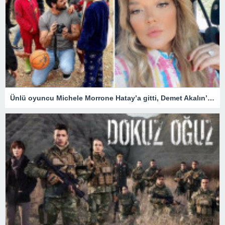
Ünlü oyuncu Michele Morrone Hatay’a gitti, Demet Akalın’dan yorum gecikmedi