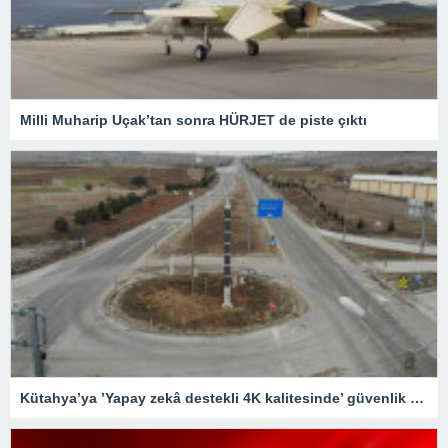
Milli Muharip Uçak’tan sonra HÜRJET de piste çıktı
Kütahya’ya ’Yapay zekâ destekli 4K kalitesinde’ güvenlik kameraları