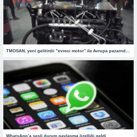
TMOSAN, yeni gelitirdii ”evreci motor” ile Avrupa pazarnda hzla bymeyi hedefliyor
WhatsApp’a sesli durum paylaşma özelliği geldi