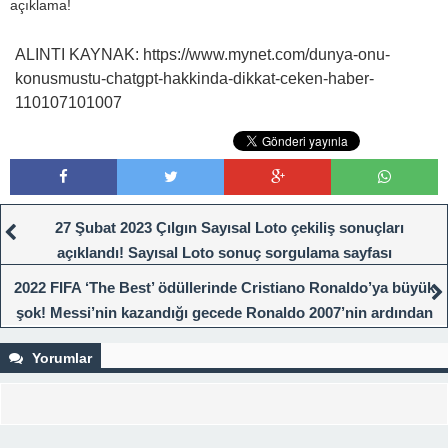
açıklama!
ALINTI KAYNAK: https://www.mynet.com/dunya-onu-
konusmustu-chatgpt-hakkinda-dikkat-ceken-haber-
110107101007
27 Şubat 2023 Çılgın Sayısal Loto çekiliş sonuçları
açıklandı! Sayısal Loto sonuç sorgulama sayfası
2022 FIFA ‘The Best’ ödüllerinde Cristiano Ronaldo’ya büyük
şok! Messi’nin kazandığı gecede Ronaldo 2007’nin ardından
bir ilki yaşadı…
Yorumlar