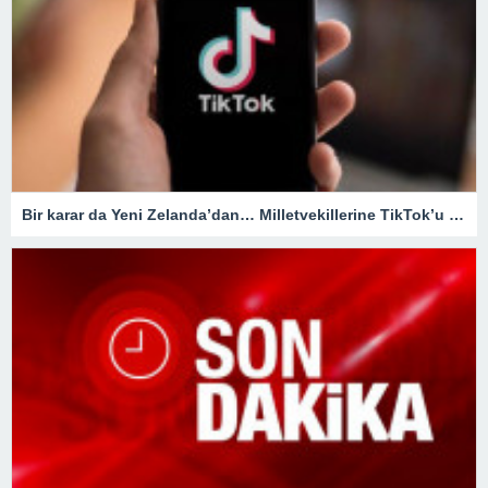
Bir karar da Yeni Zelanda’dan… Milletvekillerine TikTok’u yasaklıyorlar!