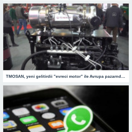
TMOSAN, yeni gelitirdii ”evreci motor” ile Avrupa pazarnda hzla bymeyi hedefliyor