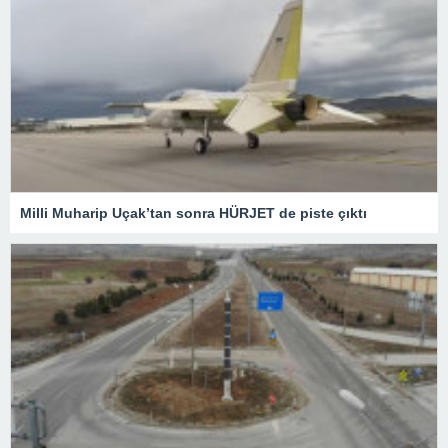
Milli Muharip Uçak’tan sonra HÜRJET de piste çıktı