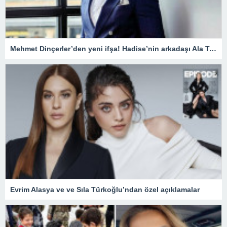
Mehmet Dinçerler’den yeni ifşa! Hadise’nin arkadaşı Ala Tokel’e yürüdü…
Evrim Alasya ve ve Sıla Türkoğlu’ndan özel açıklamalar