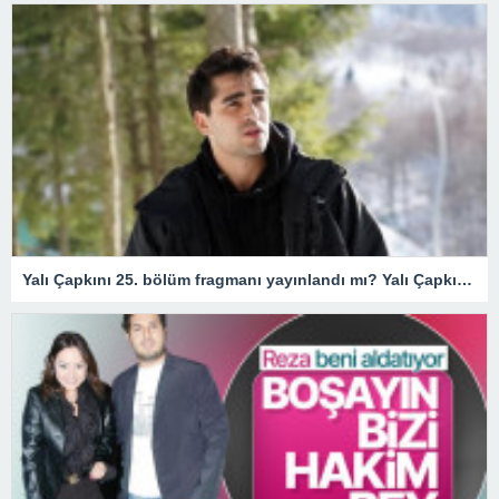
Yalı Çapkını 25. bölüm fragmanı yayınlandı mı? Yalı Çapkını 25. bölüm fragmanı izle! Seyran’a Ferit’in ters köşesi…