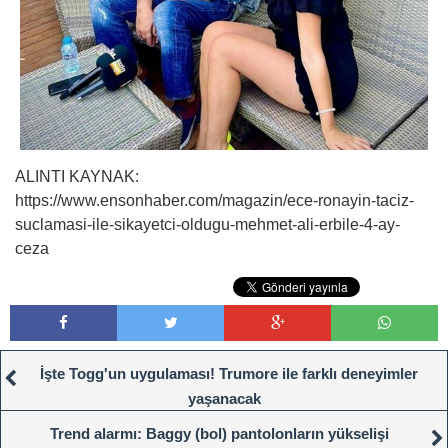
ALINTI KAYNAK:
https://www.ensonhaber.com/magazin/ece-ronayin-taciz-
suclamasi-ile-sikayetci-oldugu-mehmet-ali-erbile-4-ay-
ceza
İşte Togg'un uygulaması! Trumore ile farklı deneyimler
yaşanacak
Trend alarmı: Baggy (bol) pantolonların yükselişi