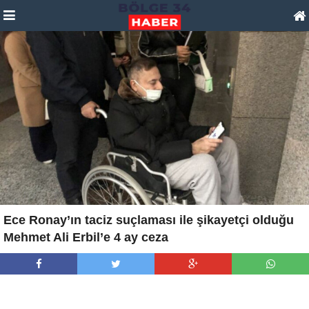
Ece Ronay’ın taciz suçlaması ile şikayetçi olduğu
Mehmet Ali Erbil’e 4 ay ceza