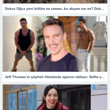
Dokuz Oğuz yeni bölüm ne zaman, bu akşam var mı? Dokuz Oğuz hangi gün yayınlanıyor? 18 Mart Fox TV yayın akışı
Jeff Thomas’ın şüpheli ölümünde ajansın iddiası: Selfie çekerken balkondan düştü – Son Dakika Magazin Haberleri