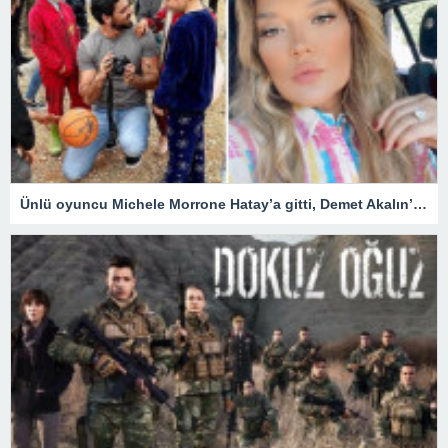
Ünlü oyuncu Michele Morrone Hatay’a gitti, Demet Akalın’dan yorum gecikmedi