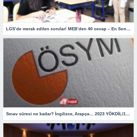
LGS’de merak edilen sorular! MEB’den 40 cevap – En Son Haberler
Sınav süresi ne kadar? İngilizce, Arapça… 2023 YÖKDİL/1 giriş belgesi ekranı