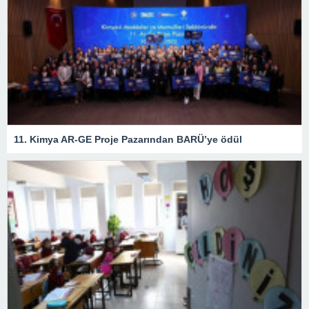
11. Kimya AR-GE Proje Pazarından BARÜ’ye ödül