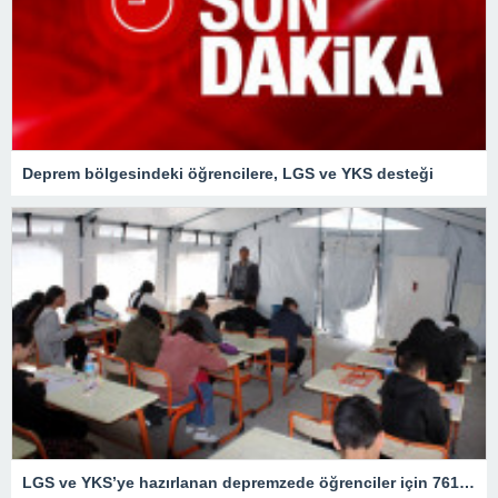
Deprem bölgesindeki öğrencilere, LGS ve YKS desteği
LGS ve YKS’ye hazırlanan depremzede öğrenciler için 761 DYK noktası oluşturuldu – Son Dakika Eğitim Haberleri