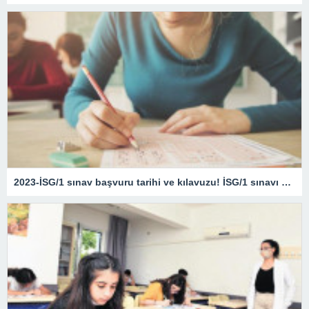
2023-İSG/1 sınav başvuru tarihi ve kılavuzu! İSG/1 sınavı ne zaman?