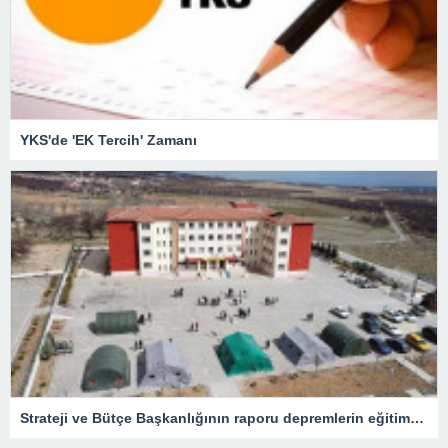
YKS'de 'EK Tercih' Zamanı
Strateji ve Bütçe Başkanlığının raporu depremlerin eğitime etkisini ortaya koydu