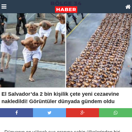
El Salvador’da 2 bin kişilik çete yeni cezaevine
nakledildi! Görüntüler dünyada gündem oldu