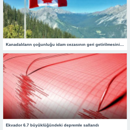
Kanadalıların çoğunluğu idam cezasının geri getirilmesini onaylıyor
Ekvador 6.7 büyüklüğündeki depremle sallandı