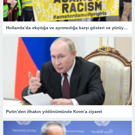
Hollanda’da ırkçılığa ve ayrımcılığa karşı gösteri ve yürüyüş düzenlendi
Putin’den ilhakın yıldönümünde Kırım’a ziyaret