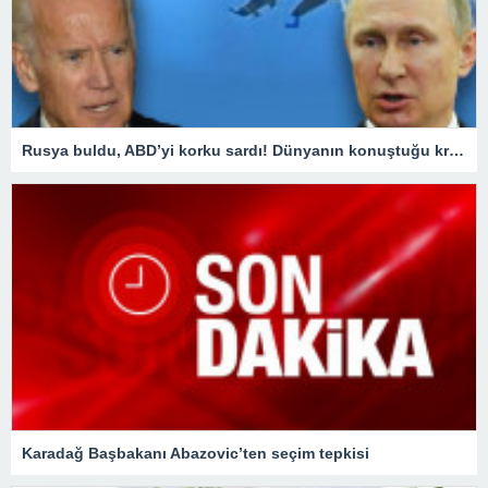
Rusya buldu, ABD’yi korku sardı! Dünyanın konuştuğu krizde kilit ülke Türkiye oldu
Karadağ Başbakanı Abazovic’ten seçim tepkisi