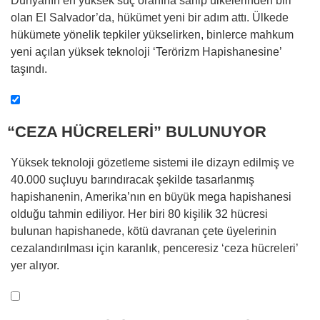
Dünyanın en yüksek suç oranına sahip ülkelerinden biri
olan El Salvador’da, hükümet yeni bir adım attı. Ülkede
hükümete yönelik tepkiler yükselirken, binlerce mahkum
yeni açılan yüksek teknoloji ‘Terörizm Hapishanesine’
taşındı.
“CEZA HÜCRELERİ” BULUNUYOR
Yüksek teknoloji gözetleme sistemi ile dizayn edilmiş ve
40.000 suçluyu barındıracak şekilde tasarlanmış
hapishanenin, Amerika’nın en büyük mega hapishanesi
olduğu tahmin ediliyor. Her biri 80 kişilik 32 hücresi
bulunan hapishanede, kötü davranan çete üyelerinin
cezalandırılması için karanlık, penceresiz ‘ceza hücreleri’
yer alıyor.