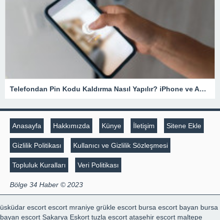
Telefondan Pin Kodu Kaldırma Nasıl Yapılır? iPhone ve Android Cihazlarda Pin Kodu Kaldırma – Teknoloji Haberleri
Anasayfa
Hakkımızda
Künye
İletişim
Sitene Ekle
Gizlilik Politikası
Kullanıcı ve Gizlilik Sözleşmesi
Topluluk Kuralları
Veri Politikası
Bölge 34 Haber © 2023
üsküdar escort
escort mraniye
grükle escort
bursa escort bayan
bursa
bayan escort
Sakarya Eskort
tuzla escort
ataşehir escort
maltepe