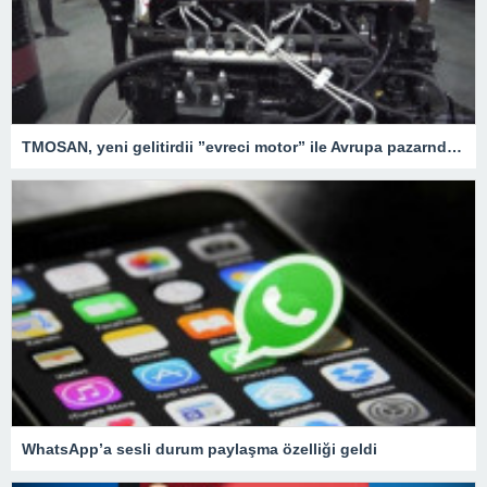
TMOSAN, yeni gelitirdii ”evreci motor” ile Avrupa pazarnda hzla bymeyi hedefliyor
WhatsApp’a sesli durum paylaşma özelliği geldi