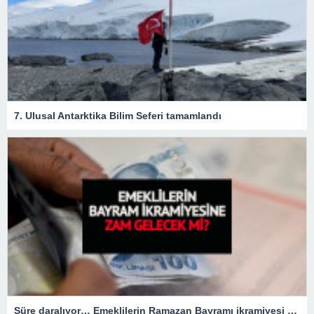
7. Ulusal Antarktika Bilim Seferi tamamlandı
Süre daralıyor… Emeklilerin Ramazan Bayramı ikramiyesi zamlı mı olacak?