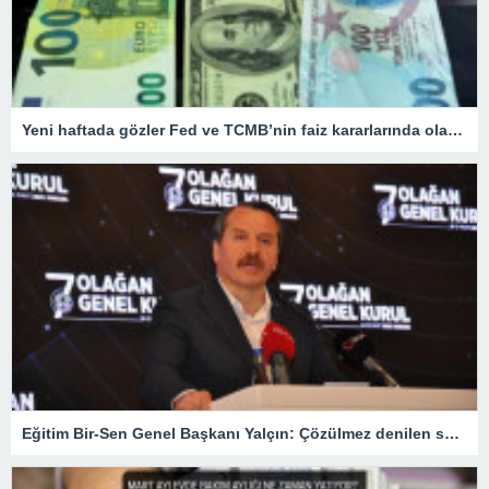
Yeni haftada gözler Fed ve TCMB’nin faiz kararlarında olacak
Eğitim Bir-Sen Genel Başkanı Yalçın: Çözülmez denilen sorunları çözdük – Son Haberler