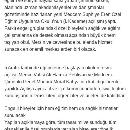
eğitim ve sosyal hayata katkı yapan çimento şirketi,
alanında uzman akademisyenler ve danışmanlar
gözetiminde hazırlanan yeni Medcem Suphiye Eren Özel
Eğitim Uygulama Okulu’nun (I. Kademe) açılışını yaptı.
Farklı engel gruplarındaki özel bireylerin sağlık ve eğitim
çalışmalarına da destek olması açısından büyük önem
taşıyan okul, Mersin ve çevresinde bu alanda hizmet
sunacak en önemli merkezlerden biri olacak.
5 Aralık tarihinde eğitimlerine başlayan okulun resmi
açılışı, Mersin Valisi Ali Hamza Pehlivan ve Medcem
Çimento Genel Müdürü Murat Kahya’nın katıldığı törenle
yapıldı. Açılışa ayrıca il ve ilçe kurum müdürleri, sivil toplum
kuruluşlarının temsilcileri, öğrenciler ve aileleri de katıldılar.
Engelli bireyler için hem eğitim hem de sağlık hizmetleri
sunulacak
Yapılan açıklamaya göre, tüm tasarımı ve sunduğu tüm
olanaklar ile özel gruplarda yer alan bireylere yönelik