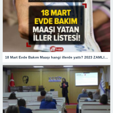
18 Mart Evde Bakım Maaşı hangi illerde yattı? 2023 ZAMLI Evde Bakım Maaşı yatan İLLER LİSTESİ! e-Devlet sorgulama ekranı