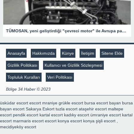
TÜMOSAN, yeni geliştirdiği "çevreci motor" ile Avrupa pazarında hızla büyümeyi hedefliyor
Anasayfa
Hakkımızda
Künye
İletişim
Sitene Ekle
Gizlilik Politikası
Kullanıcı ve Gizlilik Sözleşmesi
Topluluk Kuralları
Veri Politikası
Bölge 34 Haber © 2023
üsküdar escort
escort mraniye
grükle escort
bursa escort bayan
bursa
bayan escort
Sakarya Eskort
tuzla escort
ataşehir escort
maltepe
escort
pendik escort
kartal escort
kadıky escort
ümraniye escort
kartal
escort
marmaris escort
escort konya
escort konya
şişli escort
,
mecidiyeköy escort