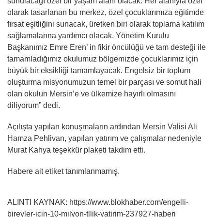
sunulacağı özel bir yaşam alanı olacak. Her alanıyla özel
olarak tasarlanan bu merkez, özel çocuklarımıza eğitimde
fırsat eşitliğini sunacak, üretken biri olarak toplama katılım
sağlamalarına yardımcı olacak. Yönetim Kurulu
Başkanımız Emre Eren’ in fikir öncülüğü ve tam desteği ile
tamamladığımız okulumuz bölgemizde çocuklarımız için
büyük bir eksikliği tamamlayacak. Engelsiz bir toplum
oluşturma misyonumuzun temel bir parçası ve somut hali
olan okulun Mersin’e ve ülkemize hayırlı olmasını
diliyorum” dedi.
Açılışta yapılan konuşmaların ardından Mersin Valisi Ali
Hamza Pehlivan, yapılan yatırım ve çalışmalar nedeniyle
Murat Kahya teşekkür plaketi takdim etti.
Habere ait etiket tanımlanmamış.
ALINTI KAYNAK: https://www.blokhaber.com/engelli-
bireyler-icin-10-milyon-tllik-yatirim-237927-haberi