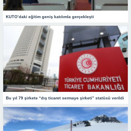
KUTO’daki eğitim geniş katılımla gerçekleşti
Bu yıl 79 şirkete “dış ticaret sermaye şirketi” statüsü verildi