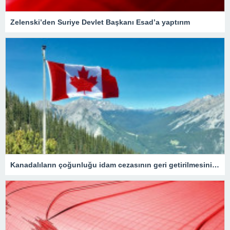
Zelenski’den Suriye Devlet Başkanı Esad’a yaptırım
Kanadalıların çoğunluğu idam cezasının geri getirilmesini onaylıyor