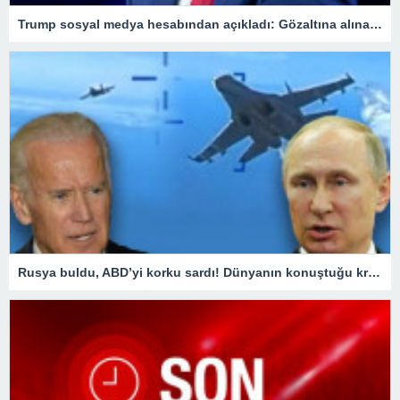
Trump sosyal medya hesabından açıkladı: Gözaltına alınacağım
Rusya buldu, ABD’yi korku sardı! Dünyanın konuştuğu krizde kilit ülke Türkiye oldu