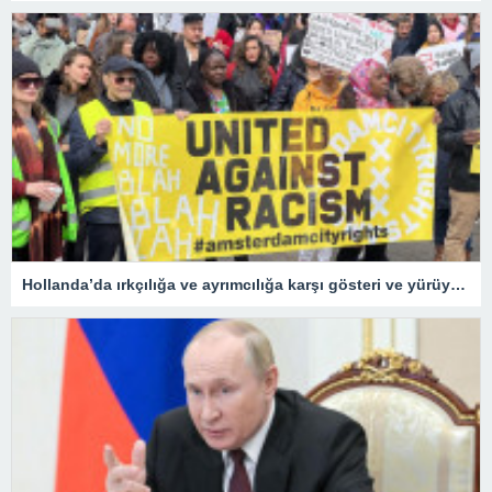
Hollanda’da ırkçılığa ve ayrımcılığa karşı gösteri ve yürüyüş düzenlendi