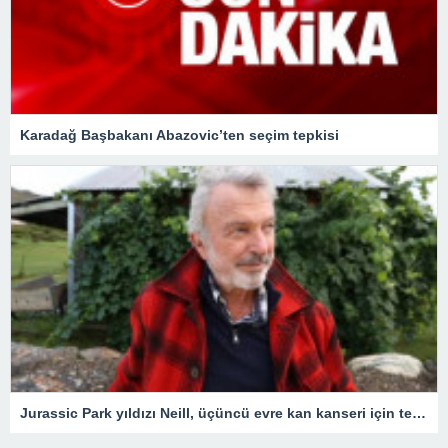
Karadağ Başbakanı Abazovic’ten seçim tepkisi
Jurassic Park yıldızı Neill, üçüncü evre kan kanseri için tedavi gördüğünü açıkladı