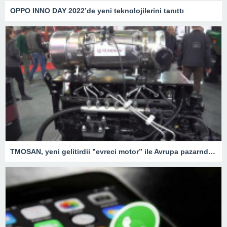
OPPO INNO DAY 2022’de yeni teknolojilerini tanıttı
TMOSAN, yeni gelitirdii ”evreci motor” ile Avrupa pazarnda hzla bymeyi hedefliyor