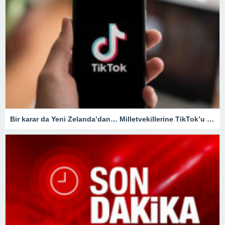
Bir karar da Yeni Zelanda’dan… Milletvekillerine TikTok’u yasaklıyorlar!