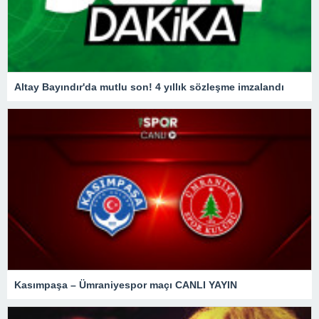
Altay Bayındır'da mutlu son! 4 yıllık sözleşme imzalandı
Kasımpaşa – Ümraniyespor maçı CANLI YAYIN