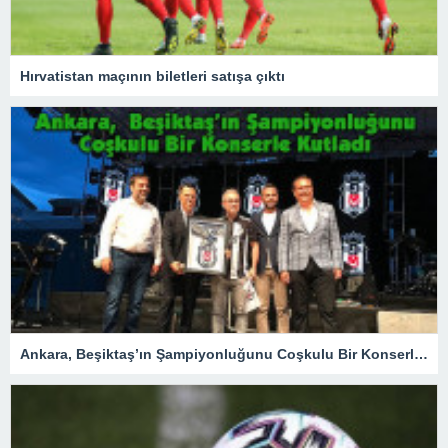
Hırvatistan maçının biletleri satışa çıktı
Ankara, Beşiktaş’ın Şampiyonluğunu Coşkulu Bir Konserle Kutladı – Spor