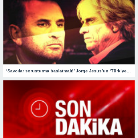
‘Savcılar soruşturma başlatmalı!’ Jorge Jesus’un ‘Türkiye’de maçlar sahada değil, masabaşında kazanılıyor’ sözleri tartışılmaya devam ediyor…