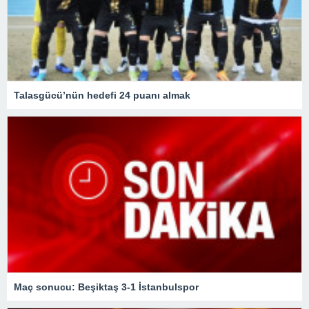
Talasgücü’nün hedefi 24 puanı almak
Maç sonucu: Beşiktaş 3-1 İstanbulspor