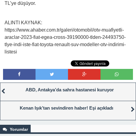
TL’ye düşüyor.
ALINTI KAYNAK:
https://www.ahaber.com.tr/galeri/otomobil/otv-muafiyetli-
araclar-2023-fiat-egea-cross-39190000-tlden-24493750-
tlye-indi-iste-fiat-toyota-renault-suv-modeller-otv-indirimi-
listesi
ABD, Antakya’da sahra hastanesi kuruyor
Kenan Işık’tan sevindiren haber! Eşi açıkladı
Yorumlar