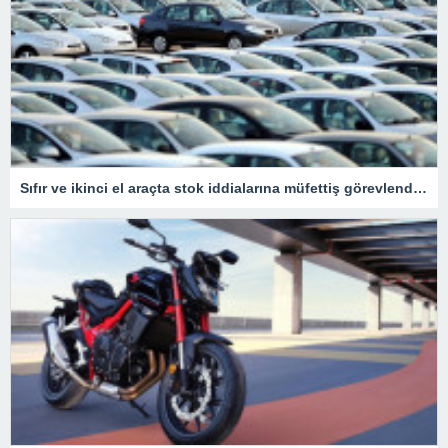
Sıfır ve ikinci el araçta stok iddialarına müfettiş görevlendirildi