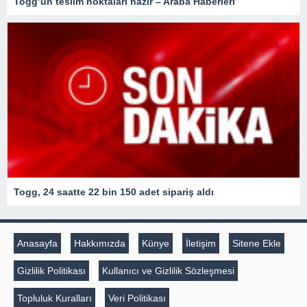
Togg’un teslim noktaları hazır – Araba Haberleri
Togg, 24 saatte 22 bin 150 adet sipariş aldı
Anasayfa
Hakkımızda
Künye
İletişim
Sitene Ekle
Gizlilik Politikası
Kullanıcı ve Gizlilik Sözleşmesi
Topluluk Kuralları
Veri Politikası