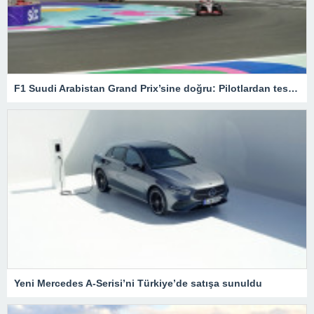
F1 Suudi Arabistan Grand Prix’sine doğru: Pilotlardan test sürüşleri – Son Dakika Spor Haberleri
Yeni Mercedes A-Serisi’ni Türkiye’de satışa sunuldu