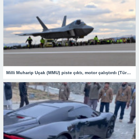
Milli Muharip Uçak (MMU) piste çıktı, motor çalıştırdı (Türkiye’nin yeni nesil yerli silahları) – Son Dakika Teknoloji Haberleri