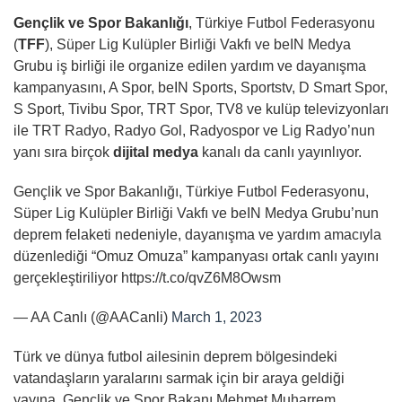
Gençlik ve Spor Bakanlığı
, Türkiye Futbol Federasyonu
(
TFF
), Süper Lig Kulüpler Birliği Vakfı ve beIN Medya
Grubu iş birliği ile organize edilen yardım ve dayanışma
kampanyasını, A Spor, beIN Sports, Sportstv, D Smart Spor,
S Sport, Tivibu Spor, TRT Spor, TV8 ve kulüp televizyonları
ile TRT Radyo, Radyo Gol, Radyospor ve Lig Radyo’nun
yanı sıra birçok
dijital medya
kanalı da canlı yayınlıyor.
Gençlik ve Spor Bakanlığı, Türkiye Futbol Federasyonu,
Süper Lig Kulüpler Birliği Vakfı ve beIN Medya Grubu’nun
deprem felaketi nedeniyle, dayanışma ve yardım amacıyla
düzenlediği “Omuz Omuza” kampanyası ortak canlı yayını
gerçekleştiriliyor https://t.co/qvZ6M8Owsm
— AA Canlı (@AACanli)
March 1, 2023
Türk ve dünya futbol ailesinin deprem bölgesindeki
vatandaşların yaralarını sarmak için bir araya geldiği
yayına, Gençlik ve Spor Bakanı Mehmet Muharrem