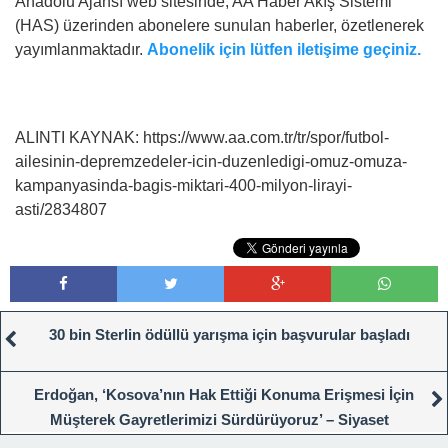
Anadolu Ajansı web sitesinde, AA Haber Akış Sistemi
(HAS) üzerinden abonelere sunulan haberler, özetlenerek
yayımlanmaktadır.
Abonelik için lütfen iletişime geçiniz.
ALINTI KAYNAK: https://www.aa.com.tr/tr/spor/futbol-
ailesinin-depremzedeler-icin-duzenledigi-omuz-omuza-
kampanyasinda-bagis-miktari-400-milyon-lirayi-
asti/2834807
30 bin Sterlin ödüllü yarışma için başvurular başladı
Erdoğan, ‘Kosova’nın Hak Ettiği Konuma Erişmesi İçin
Müşterek Gayretlerimizi Sürdürüyoruz’ – Siyaset