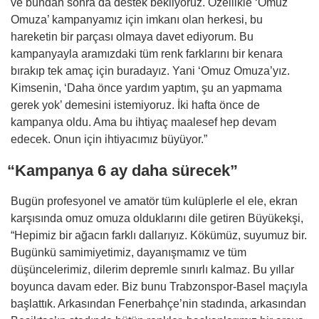
ve bundan sonra da destek bekliyoruz. Özellikle ‘Omuz
Omuza’ kampanyamız için imkanı olan herkesi, bu
hareketin bir parçası olmaya davet ediyorum. Bu
kampanyayla aramızdaki tüm renk farklarını bir kenara
bırakıp tek amaç için buradayız. Yani ‘Omuz Omuza’yız.
Kimsenin, ‘Daha önce yardım yaptım, şu an yapmama
gerek yok’ demesini istemiyoruz. İki hafta önce de
kampanya oldu. Ama bu ihtiyaç maalesef hep devam
edecek. Onun için ihtiyacımız büyüyor.”
“Kampanya 6 ay daha sürecek”
Bugün profesyonel ve amatör tüm kulüplerle el ele, ekran
karşısında omuz omuza olduklarını dile getiren Büyükekşi,
“Hepimiz bir ağacın farklı dallarıyız. Kökümüz, suyumuz bir.
Bugünkü samimiyetimiz, dayanışmamız ve tüm
düşüncelerimiz, dilerim depremle sınırlı kalmaz. Bu yıllar
boyunca davam eder. Biz bunu Trabzonspor-Basel maçıyla
başlattık. Arkasından Fenerbahçe’nin stadında, arkasından