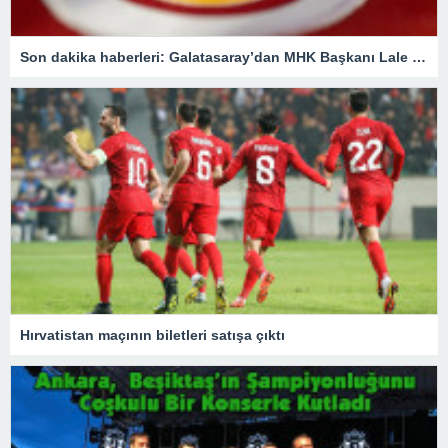
Son dakika haberleri: Galatasaray’dan MHK Başkanı Lale Orta hakkında flaş açıklama
Hırvatistan maçının biletleri satışa çıktı