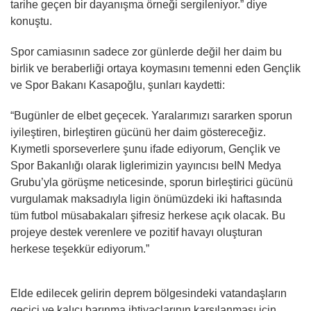
tarihe geçen bir dayanışma örneği sergileniyor.” diye
konuştu.
Spor camiasının sadece zor günlerde değil her daim bu
birlik ve beraberliği ortaya koymasını temenni eden Gençlik
ve Spor Bakanı Kasapoğlu, şunları kaydetti:
“Bugünler de elbet geçecek. Yaralarımızı sararken sporun
iyileştiren, birleştiren gücünü her daim göstereceğiz.
Kıymetli sporseverlere şunu ifade ediyorum, Gençlik ve
Spor Bakanlığı olarak liglerimizin yayıncısı beIN Medya
Grubu’yla görüşme neticesinde, sporun birleştirici gücünü
vurgulamak maksadıyla ligin önümüzdeki iki haftasında
tüm futbol müsabakaları şifresiz herkese açık olacak. Bu
projeye destek verenlere ve pozitif havayı oluşturan
herkese teşekkür ediyorum.”
Elde edilecek gelirin deprem bölgesindeki vatandaşların
geçici ve kalıcı barınma ihtiyaçlarının karşılanması için