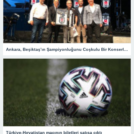
Ankara, Beşiktaş’ın Şampiyonluğunu Coşkulu Bir Konserle Kutladı – Spor
Türkiye-Hırvatistan maçının biletleri satışa çıktı