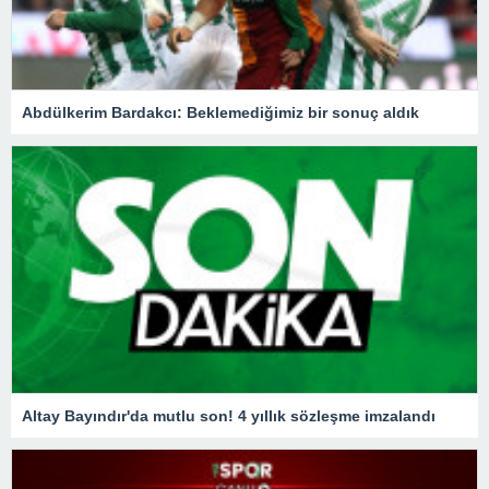
Abdülkerim Bardakcı: Beklemediğimiz bir sonuç aldık
Altay Bayındır'da mutlu son! 4 yıllık sözleşme imzalandı