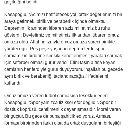
geçildiğini belirtti.
Kasapoğlu, “Acımızı hafifletecek yol, ortak değerlerimizi bir
araya getirmek, birlik ve beraberlik içinde olmaktır.
Depremin ilk anından itibaren aziz milletimiz bu ruhu
gösterdi. Devletimiz ve milletimiz ilk andan itibaren omuz
omuza oldu. Allah’ın izniyle omuz omuza süreci birlikte
yürüteceğiz. Peş peşe yaşanan depremlerde spor
camiamızın birbirine sımsıkı kenetlenmesi, yaraları sarmak
için seferber olması gurur verici. Elini taşın altına koyan
camianın her ferdiyle gurur duyuyorum. İnşallah bu gecede
aynı birlik ve beraberliği taçlandıracağız.” ifadelerini
kullandı.
Omuz omuza veren futbol camiasına teşekkür eden
Kasapoğlu, “Spor yalnızca fiziksel efor değildir. Spor bir
dostluk köprüsü, centilmenlik dayanışmasıdır. Moral veren
bir güçtür. Bu gece de buna şahitlik ediyoruz. Arması,
forması birbirinden farklı olsa da ortak duyguların birleştiği