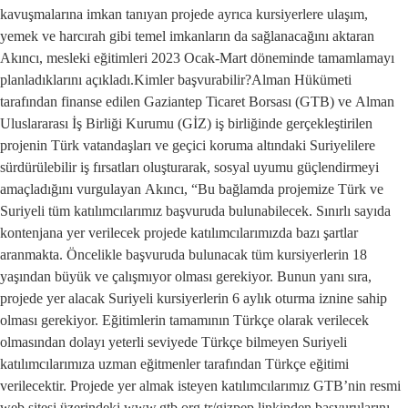
kavuşmalarına imkan tanıyan projede ayrıca kursiyerlere ulaşım,
yemek ve harcırah gibi temel imkanların da sağlanacağını aktaran
Akıncı, mesleki eğitimleri 2023 Ocak-Mart döneminde tamamlamayı
planladıklarını açıkladı.Kimler başvurabilir?Alman Hükümeti
tarafından finanse edilen Gaziantep Ticaret Borsası (GTB) ve Alman
Uluslararası İş Birliği Kurumu (GİZ) iş birliğinde gerçekleştirilen
projenin Türk vatandaşları ve geçici koruma altındaki Suriyelilere
sürdürülebilir iş fırsatları oluşturarak, sosyal uyumu güçlendirmeyi
amaçladığını vurgulayan Akıncı, “Bu bağlamda projemize Türk ve
Suriyeli tüm katılımcılarımız başvuruda bulunabilecek. Sınırlı sayıda
kontenjana yer verilecek projede katılımcılarımızda bazı şartlar
aranmakta. Öncelikle başvuruda bulunacak tüm kursiyerlerin 18
yaşından büyük ve çalışmıyor olması gerekiyor. Bunun yanı sıra,
projede yer alacak Suriyeli kursiyerlerin 6 aylık oturma iznine sahip
olması gerekiyor. Eğitimlerin tamamının Türkçe olarak verilecek
olmasından dolayı yeterli seviyede Türkçe bilmeyen Suriyeli
katılımcılarımıza uzman eğitmenler tarafından Türkçe eğitimi
verilecektir. Projede yer almak isteyen katılımcılarımız GTB’nin resmi
web sitesi üzerindeki www.gtb.org.tr/gizpep linkinden başvurularını