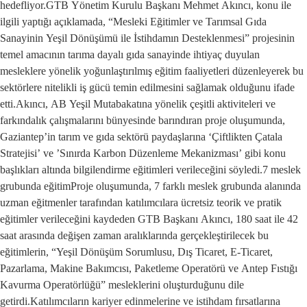
hedefliyor.GTB Yönetim Kurulu Başkanı Mehmet Akıncı, konu ile
ilgili yaptığı açıklamada, “Mesleki Eğitimler ve Tarımsal Gıda
Sanayinin Yeşil Dönüşümü ile İstihdamın Desteklenmesi” projesinin
temel amacının tarıma dayalı gıda sanayinde ihtiyaç duyulan
mesleklere yönelik yoğunlaştırılmış eğitim faaliyetleri düzenleyerek bu
sektörlere nitelikli iş gücü temin edilmesini sağlamak olduğunu ifade
etti.Akıncı, AB Yeşil Mutabakatına yönelik çeşitli aktiviteleri ve
farkındalık çalışmalarını bünyesinde barındıran proje oluşumunda,
Gaziantep’in tarım ve gıda sektörü paydaşlarına ‘Çiftlikten Çatala
Stratejisi’ ve ’Sınırda Karbon Düzenleme Mekanizması’ gibi konu
başlıkları altında bilgilendirme eğitimleri verileceğini söyledi.7 meslek
grubunda eğitimProje oluşumunda, 7 farklı meslek grubunda alanında
uzman eğitmenler tarafından katılımcılara ücretsiz teorik ve pratik
eğitimler verileceğini kaydeden GTB Başkanı Akıncı, 180 saat ile 42
saat arasında değişen zaman aralıklarında gerçekleştirilecek bu
eğitimlerin, “Yeşil Dönüşüm Sorumlusu, Dış Ticaret, E-Ticaret,
Pazarlama, Makine Bakımcısı, Paketleme Operatörü ve Antep Fıstığı
Kavurma Operatörlüğü” mesleklerini oluşturduğunu dile
getirdi.Katılımcıların kariyer edinmelerine ve istihdam fırsatlarına