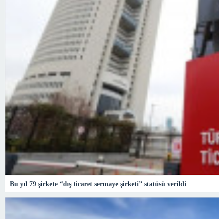
Bu yıl 79 şirkete “dış ticaret sermaye şirketi” statüsü verildi