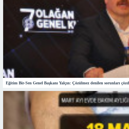
Eğitim Bir-Sen Genel Başkanı Yalçın: Çözülmez denilen sorunları çöz