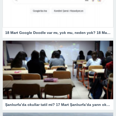
18 Mart Google Doodle var mı, yok mu, neden yok? 18 Mart Çanakkale Zaferi Doodle’ı neden yok, resmi açıklama geldi mi? Google 18 Mart Doodle yaptı mı?
Şanlıurfa’da okullar tatil mi? 17 Mart Şanlıurfa’da yarın okullar tatil mi olacak? 17 Mart Cuma günü okullar hangi illerde tatil?