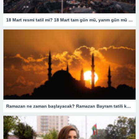
18 Mart resmi tatil mi? 18 Mart tam gün mü, yarım gün mü olacak? 18 Mart resmi tatil olarak mı geçiyor?
Ramazan ne zaman başlayacak? Ramazan Bayram tatili kaç gün? Orucun insanlar için önemi nedir?