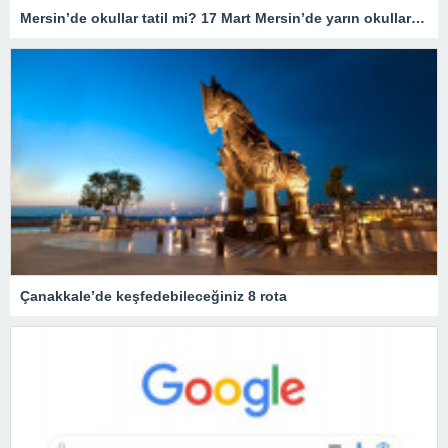
Mersin’de okullar tatil mi? 17 Mart Mersin’de yarın okullar tatil mi olacak? 17 Mart Cuma günü okullar hangi illerde tatil?
Çanakkale’de keşfedebileceğiniz 8 rota