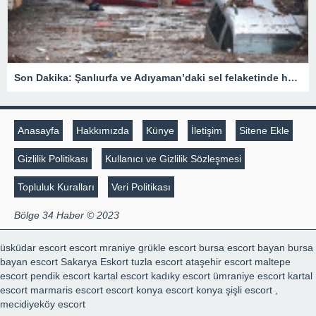
Son Dakika: Şanlıurfa ve Adıyaman’daki sel felaketinde hayatını kaybedenlerin sayısı 15’e yükseldi
Anasayfa
Hakkımızda
Künye
İletişim
Sitene Ekle
Gizlilik Politikası
Kullanıcı ve Gizlilik Sözleşmesi
Topluluk Kuralları
Veri Politikası
Bölge 34 Haber © 2023
üsküdar escort
escort mraniye
grükle escort
bursa escort bayan
bursa
bayan escort
Sakarya Eskort
tuzla escort
ataşehir escort
maltepe
escort
pendik escort
kartal escort
kadıky escort
ümraniye escort
kartal
escort
marmaris escort
escort konya
escort konya
şişli escort
,
mecidiyeköy escort