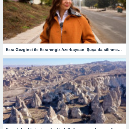
Esra Gezginci ile Esrarengiz Azerbaycan, Şuşa’da silinmek istenen tarihin izlerini sürüyor