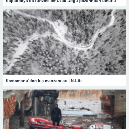
Kapadokya’da turizmciler Uzak Doğu pazarından umutlu
Kastamonu’dan kış manzaraları | N-Life