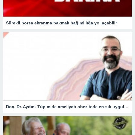
Sürekli borsa ekranına bakmak bağımlılığa yol açabilir
Doç. Dr. Aydın: Tüp mide ameliyatı obezitede en sık uygulanan yöntem