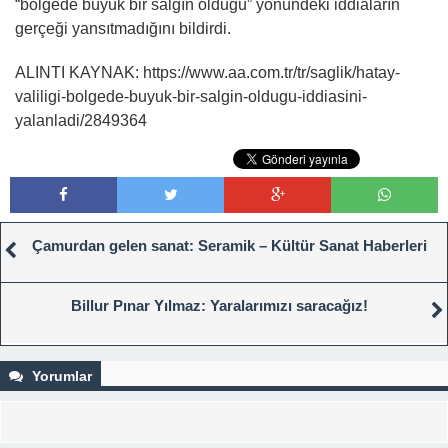
“bölgede büyük bir salgın olduğu” yönündeki iddiaların
gerçeği yansıtmadığını bildirdi.
ALINTI KAYNAK: https://www.aa.com.tr/tr/saglik/hatay-
valiligi-bolgede-buyuk-bir-salgin-oldugu-iddiasini-
yalanladi/2849364
Çamurdan gelen sanat: Seramik – Kültür Sanat Haberleri
Billur Pınar Yılmaz: Yaralarımızı saracağız!
Yorumlar