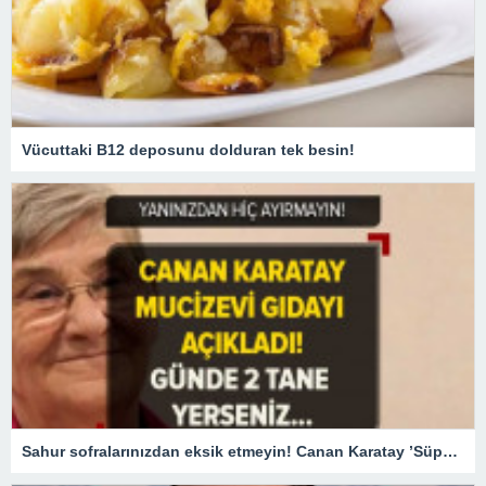
Vücuttaki B12 deposunu dolduran tek besin!
Sahur sofralarınızdan eksik etmeyin! Canan Karatay ’Süper besin’ diyerek açıkladı! Günde 2 adet tüketirseniz…