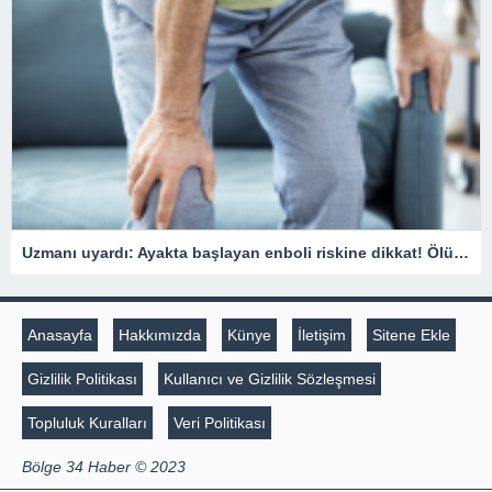
Uzmanı uyardı: Ayakta başlayan enboli riskine dikkat! Ölümcül sonuçlara neden olabilir
Anasayfa
Hakkımızda
Künye
İletişim
Sitene Ekle
Gizlilik Politikası
Kullanıcı ve Gizlilik Sözleşmesi
Topluluk Kuralları
Veri Politikası
Bölge 34 Haber © 2023