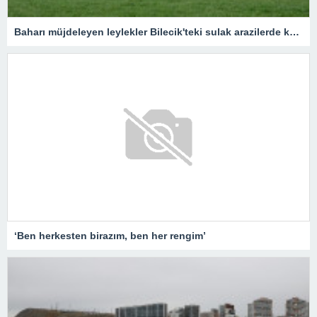
Baharı müjdeleyen leylekler Bilecik'teki sulak arazilerde konakladı
‘Ben herkesten birazım, ben her rengim’