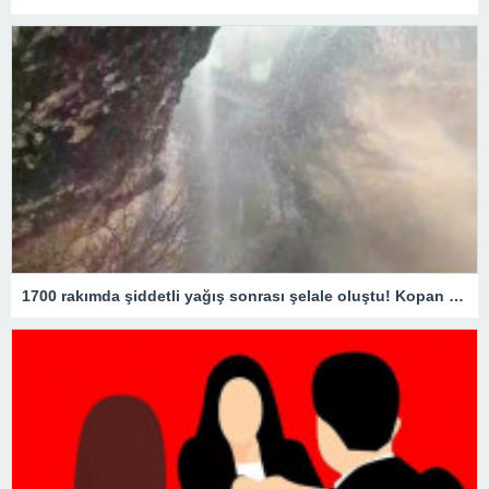
1700 rakımda şiddetli yağış sonrası şelale oluştu! Kopan kaya parçaları yola savruldu