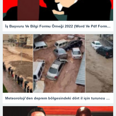
İş Başvuru Ve Bilgi Formu Örneği 2022 (Word Ve Pdf Formatında)
Meteoroloji’den deprem bölgesindeki dört il için turuncu kod alarmı