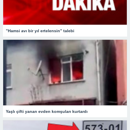
”Hamsi avı bir yıl ertelensin” talebi
Yaşlı çifti yanan evden komşuları kurtardı