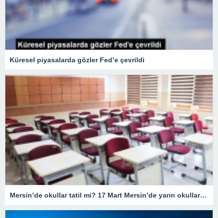
Küresel piyasalarda gözler Fed’e çevrildi
Mersin’de okullar tatil mi? 17 Mart Mersin’de yarın okullar tatil mi olacak? 17 Mart Cuma günü okullar hangi illerde tatil?