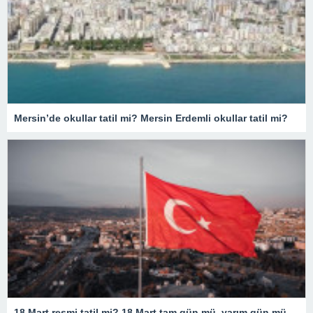
Mersin’de okullar tatil mi? Mersin Erdemli okullar tatil mi?
18 Mart resmi tatil mi? 18 Mart tam gün mü, yarım gün mü olacak? 18 Mart resmi tatil olarak mı geçiyor?