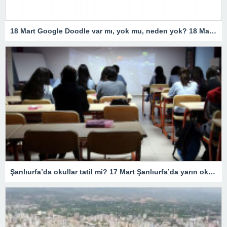
18 Mart Google Doodle var mı, yok mu, neden yok? 18 Mart Çanakkale Zaferi Doodle’ı neden yok, resmi açıklama geldi mi? Google 18 Mart Doodle yaptı mı?
Şanlıurfa’da okullar tatil mi? 17 Mart Şanlıurfa’da yarın okullar tatil mi olacak? 17 Mart Cuma günü okullar hangi illerde tatil?