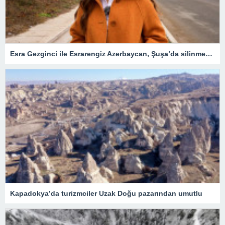
Esra Gezginci ile Esrarengiz Azerbaycan, Şuşa’da silinmek istenen tarihin izlerini sürüyor
Kapadokya’da turizmciler Uzak Doğu pazarından umutlu