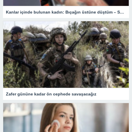
Kanlar içinde bulunan kadın: Bıçağın üstüne düştüm – Son Dakika Türkiye Haberleri
Zafer gününe kadar ön cephede savaşacağız