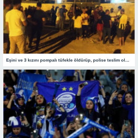
Eşini ve 3 kızını pompalı tüfekle öldürüp, polise teslim oldu – Son Dakika Türkiye Haberleri