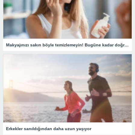
Makyajınızı sakın böyle temizlemeyin! Bugüne kadar doğru bilinen yanlış temizleme yöntemi pahalıya mal oluyor
Erkekler sanıldığından daha uzun yaşıyor