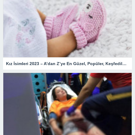
Kız İsimleri 2023 – A’dan Z’ye En Güzel, Popüler, Keşfedilmemiş, Nadir, Yeni, Değişik, Kozmik, Enteresan, Kız Çocuk İsimleri ve Anlamları