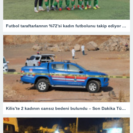
Futbol taraftarlarının %72’si kadın futbolunu takip ediyor – Son Dakika Spor Haberleri
Kilis’te 2 kadının cansız bedeni bulundu – Son Dakika Türkiye Haberleri