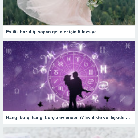
Evlilik hazırlığı yapan gelinler için 5 tavsiye
Hangi burç, hangi burçla evlenebilir? Evlilikte ve ilişkide burç uyumu