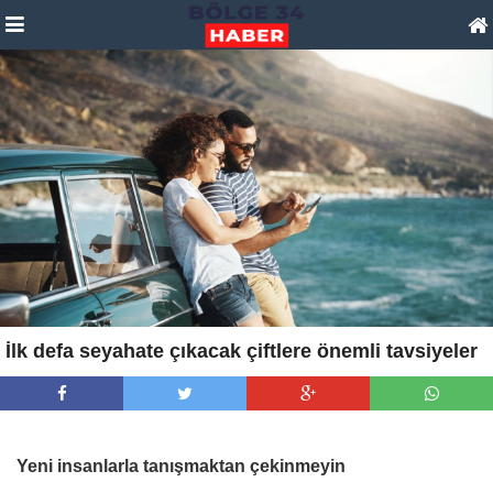
İlk defa seyahate çıkacak çiftlere önemli tavsiyeler
Yeni insanlarla tanışmaktan çekinmeyin