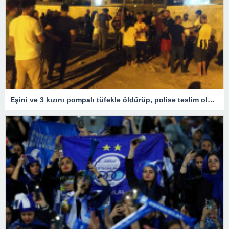
Eşini ve 3 kızını pompalı tüfekle öldürüp, polise teslim oldu – Son Dakika Türkiye Haberleri