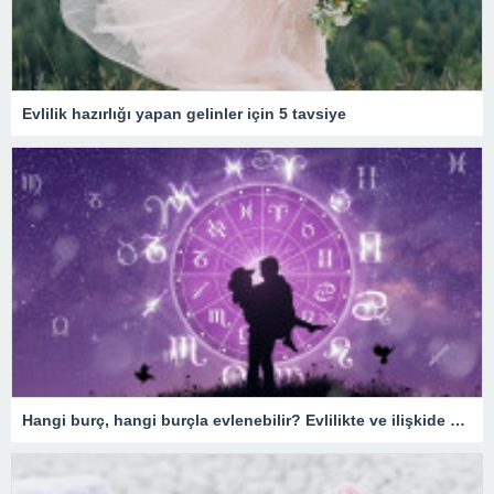
Evlilik hazırlığı yapan gelinler için 5 tavsiye
Hangi burç, hangi burçla evlenebilir? Evlilikte ve ilişkide burç uyumu