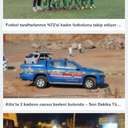
Futbol taraftarlarının %72’si kadın futbolunu takip ediyor – Son Dakika Spor Haberleri
Kilis’te 2 kadının cansız bedeni bulundu – Son Dakika Türkiye Haberleri