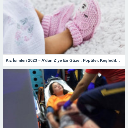
Kız İsimleri 2023 – A’dan Z’ye En Güzel, Popüler, Keşfedilmemiş, Nadir, Yeni, Değişik, Kozmik, Enteresan, Kız Çocuk İsimleri ve Anlamları