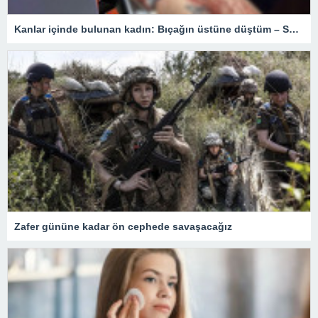
Kanlar içinde bulunan kadın: Bıçağın üstüne düştüm – Son Dakika Türkiye Haberleri
Zafer gününe kadar ön cephede savaşacağız