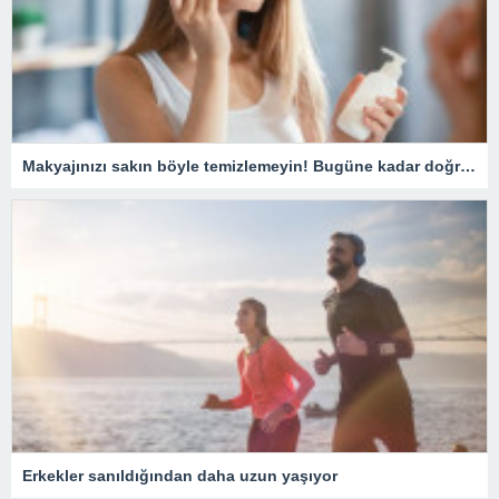
Makyajınızı sakın böyle temizlemeyin! Bugüne kadar doğru bilinen yanlış temizleme yöntemi pahalıya mal oluyor
Erkekler sanıldığından daha uzun yaşıyor