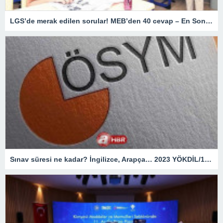
LGS’de merak edilen sorular! MEB’den 40 cevap – En Son Haberler
Sınav süresi ne kadar? İngilizce, Arapça… 2023 YÖKDİL/1 giriş belgesi ekranı