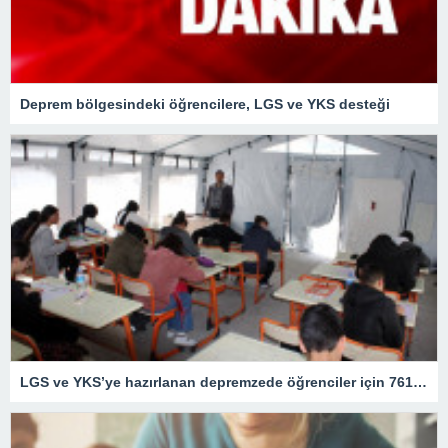
Deprem bölgesindeki öğrencilere, LGS ve YKS desteği
LGS ve YKS’ye hazırlanan depremzede öğrenciler için 761 DYK noktası oluşturuldu – Son Dakika Eğitim Haberleri