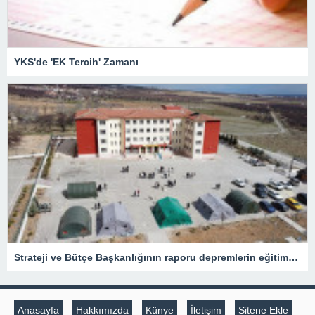
YKS'de 'EK Tercih' Zamanı
Strateji ve Bütçe Başkanlığının raporu depremlerin eğitime etkisini ortaya koydu
Anasayfa
Hakkımızda
Künye
İletişim
Sitene Ekle