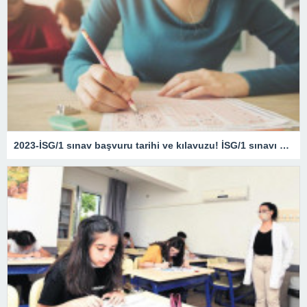
2023-İSG/1 sınav başvuru tarihi ve kılavuzu! İSG/1 sınavı ne zaman?