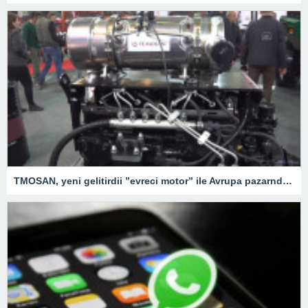
TMOSAN, yeni gelitirdii ”evreci motor” ile Avrupa pazarnda hzla bymeyi hedefliyor