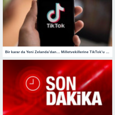
Bir karar da Yeni Zelanda’dan… Milletvekillerine TikTok’u yasaklıyorlar!