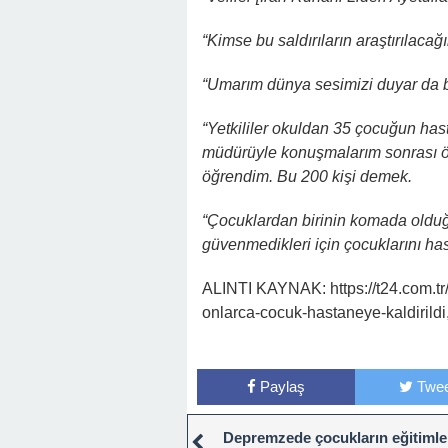
“Kimse bu saldırıların araştırılaca
“Umarım dünya sesimizi duyar da bu
“Yetkililer okuldan 35 çocuğun hasta
müdürüyle konuşmalarım sonrası öğ
öğrendim. Bu 200 kişi demek.
“Çocuklardan birinin komada olduğun
güvenmedikleri için çocuklarını ha
ALINTI KAYNAK: https://t24.com.tr/
onlarca-cocuk-hastaneye-kaldirild
Paylaş
Twee
Depremzede çocukların eğitimler