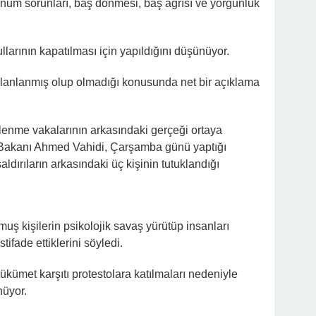
lunum sorunları, baş dönmesi, baş ağrısı ve yorgunluk
ullarının kapatılması için yapıldığını düşünüyor.
planlanmış olup olmadığı konusunda net bir açıklama
lenme vakalarının arkasındaki gerçeği ortaya
ri Bakanı Ahmed Vahidi, Çarşamba günü yaptığı
ldırıların arkasındaki üç kişinin tutuklandığı
muş kişilerin psikolojik savaş yürütüp insanları
ifade ettiklerini söyledi.
 hükümet karşıtı protestolara katılmaları nedeniyle
nüyor.