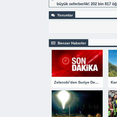
büyük seferberlik! 202 bin 817 öğ
başka illere nakledildi
Yorumlar
Benzer Haberler
Zelenski’den Suriye Devlet Başkanı Esad’a yaptırım