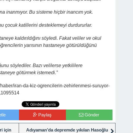
ğına inanmıyor. Bu sisteme hiçbir inancım yok.
 çocuk katillerini desteklemeyi durdururlar.
neye kaldırıldığını söyledi. Fakat veliler ve okul
rencilerin yarısının hastaneye götürüldüğünü
u söylediler. Bazı velilerse yetkililere
staneye götürmek istemedi.”
haber/iran-da-kiz-ogrencilerin-zehirlenmesi-suruyor-
i,1095514
tle
Paylaş
Gönder
i için
Adıyaman’da depremde yıkılan Hasoğlu