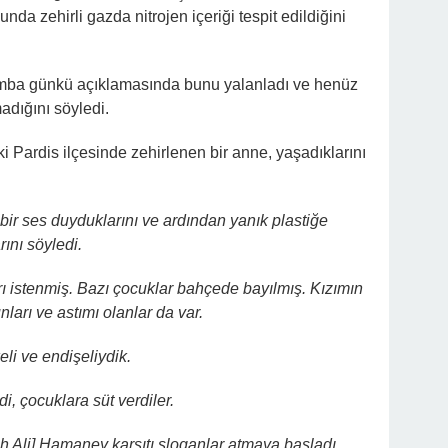
da zehirli gazda nitrojen içeriği tespit edildiğini
şamba günkü açıklamasında bunu yalanladı ve henüz
madığını söyledi.
i Pardis ilçesinde zehirlenen bir anne, yaşadıklarını
 bir ses duyduklarını ve ardından yanık plastiğe
ını söyledi.
 istenmiş. Bazı çocuklar bahçede bayılmış. Kızımın
nları ve astımı olanlar da var.
eli ve endişeliydik.
i, çocuklara süt verdiler.
lah Ali] Hamaney karşıtı sloganlar atmaya başladı.