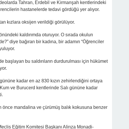
deolarda Tahran, Erdebil ve Kirmanşah kentlerindeki
ğrencilerin hastanelerde tedavi gördüğü yer alıyor.
n kızlara oksijen verildiği görülüyor.
 önündeki kaldırımda oturuyor. O sırada okulun
?” diye bağıran bir kadına, bir adamın “Öğrenciler
yuluyor.
e başlayan bu saldırıların durdurulması için hükümet
yor.
gününe kadar en az 830 kızın zehirlendiğini ortaya
e Kum ve Burucerd kentlerinde Salı gününe kadar
i.
dan önce mandalina ve çürümüş balık kokusuna benzer
eclis Eğitim Komitesi Başkanı Alirıza Monadi-