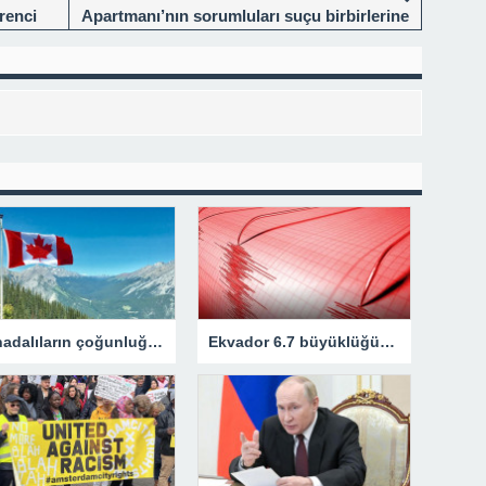
renci
Apartmanı’nın sorumluları suçu birbirlerine
attı: Binanın yıkılması depremin suçu
Kanadalıların çoğunluğu idam cezasının geri getirilmesini onaylıyor
Ekvador 6.7 büyüklüğündeki depremle sallandı