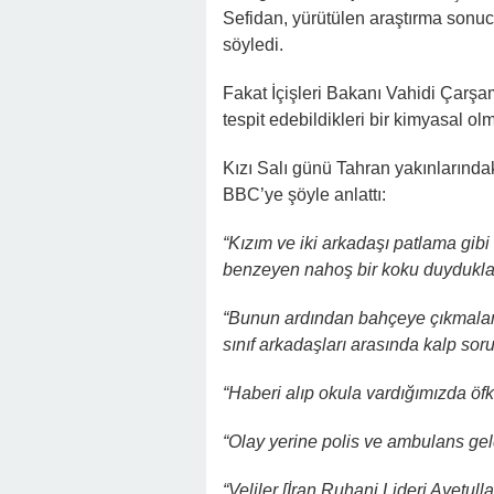
Sefidan, yürütülen araştırma sonucun
söyledi.
Fakat İçişleri Bakanı Vahidi Çar
tespit edebildikleri bir kimyasal ol
Kızı Salı günü Tahran yakınlarındak
BBC’ye şöyle anlattı:
“Kızım ve iki arkadaşı patlama gibi
benzeyen nahoş bir koku duyduklar
“Bunun ardından bahçeye çıkmaları
sınıf arkadaşları arasında kalp soru
“Haberi alıp okula vardığımızda öfk
“Olay yerine polis ve ambulans geld
“Veliler [İran Ruhani Lideri Ayetul