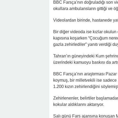
BBC Farsça’nın doğruladığı son vi
okullara ambulansların gittiği ve ö
Videolardan birinde, hastanede yata
Bir diğer videoda ise kızlar okulun
kapısına koşarken “Çocuğum nerede
gazla zehirlediler” yanıtı verdiği du
Tahran’ın güneyindeki Kum şehrind
üzerindeki kamuoyu baskısı da artı
BBC Farsça’nın araştırması Pazar 
koymuş, bir milletvekili ise sadec
1.200 kızın zehirlendiğini söylemişt
Zehirlenenler, belirtiler başlama
kokular aldıklarını aktarıyor.
Salı günü Fars ajansına konuşan M