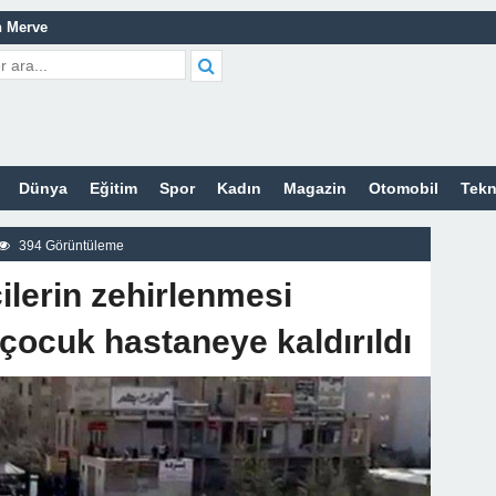
de
atma
leri Nelerdir?
tleri Nelerdir?
Dünya
Eğitim
Spor
Kadın
Magazin
Otomobil
Tekn
etleri Nelerdir?
tleri Nelerdir?
394 Görüntüleme
cort Sitesi
ilerin zehirlenmesi
z
çocuk hastaneye kaldırıldı