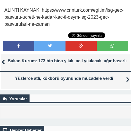
ALINTI KAYNAK: https://www.cnnturk.com/egitim/isg-gec-
basvuru-ucreti-ne-kadar-kac-tl-osym-isg-2023-gec-
basvurulari-ne-zaman
Bakan Kurum: 173 bin bina yıkık, acil yıkılacak, ağır hasarlı
Yüzlerce atlı, kökbörü oyununda mücadele verdi
Yorumlar
Benzer Haberler