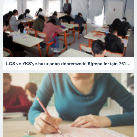
LGS ve YKS’ye hazırlanan depremzede öğrenciler için 761 DYK noktası oluşturuldu – Son Dakika Eğitim Haberleri