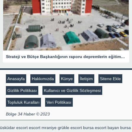
Strateji ve Bütçe Başkanlığının raporu depremlerin eğitime etkisini ortaya koydu
Anasayfa
Hakkımızda
Künye
İletişim
Sitene Ekle
Gizlilik Politikası
Kullanıcı ve Gizlilik Sözleşmesi
Topluluk Kuralları
Veri Politikası
Bölge 34 Haber © 2023
üsküdar escort
escort mraniye
grükle escort
bursa escort bayan
bursa