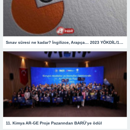
Sınav süresi ne kadar? İngilizce, Arapça… 2023 YÖKDİL/1 giriş belgesi ekranı
11. Kimya AR-GE Proje Pazarından BARÜ’ye ödül