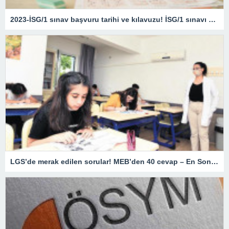
2023-İSG/1 sınav başvuru tarihi ve kılavuzu! İSG/1 sınavı ne zaman?
LGS’de merak edilen sorular! MEB’den 40 cevap – En Son Haberler